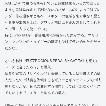
RATばかりで幾つも所有している超愛好家もいるので知った
ような口は恐れ多くて利けないのだが、ものによってはブレ
ンダー等を通さずともベースギターの低域を削ぐ事なく歪ま
せる事が出来る上に、グワッと前に出る歪み方をしてくれる
ので気に入って使っていた。
特にTurboRATが一番使用期間が長かった気がする。マリリ
ン・マンソンのトゥイギーの影響を受けて使い始めたのだっ
たかな。
というわけでFUZZROCIOUS PEDALSのCAT TAILも絶対に
ベースに合うだろう、と購入。
玩具や家電のリサイクル品も販売している大型古書店での購
入だったので試奏を依頼するもギターとギターアンプでの試
奏となったが、音色の変化する傾向としては問題なくベース
でもいけるでしょう、と踏んでの購入。
3モード切替は切り替えながら色々触ってみたのだが、やは