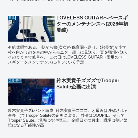
LOVELESS GUITARへベースギ
日記
ターのメンテナンスへ(2026年初
夏編)
有給休暇である。 朝から娘(次女)を保育園へ送り、娘(長女)が小学
校へ向かうのを車の中からモニター越しに見送り、妻を職場へ送り
そのまま車で岐阜へ。 この日はLOVELESS GUITARへ愛用のベー
スギターをメンテナンスに持っていく予定
鈴木実貴子ズズズでTrooper
楽器/機材
Salute企画に出演
鈴木実貴子ズ(バンド編成=鈴木実貴子ズズズ、と最近は呼称される
事多し)でTrooper Saluteの企画に出演。 共演はQOOPIE、そして
Trooper Salute。場所は今池得三。 金曜日かつ月末、職場は割と繁
忙になる可能性が高