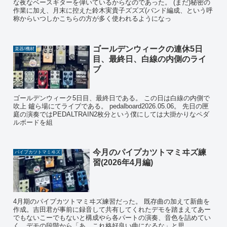
な夜なベースギターを弾いているからなのであった。 (まだ)秘密の
作業に加え、月末に控えた鈴木実貴子ズズズ(バンド編成、という呼
称からいつしかこちらの方が多く使われるようになっ
ゴールデンウィークの連休5日
楽器/機材
目、最終日、白線の内側のライ
ブ
ゴールデンウィーク5日目、最終日である。 この日は白線の内側で
吹上 鑪ら場にてライブである。 pedalboard2026.05.06。 先日の匣
庭の演奏ではPEDALTRAIN2枚分という僕にしては大掛かりなペダ
ルボードを組
今月のパイプカツトマミヰズ練
パイプカツトマミヰズ
習(2026年4月編)
4月期のパイプカツトマミヰズ練習だった。 既存曲の加えて新曲を
作成。吉田君が事前に録音して共有してくれたデモを踏まえてあー
でもないこーでもないと構成やら各パートの演奏、音色を詰めてい
く。デモの段階から「あ、これ格好良い曲になるな」と思