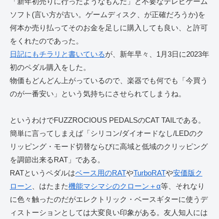
「新年初売りに行ったようなもんだ」と不要なテレビゲーム
ソフト(言い方が古い。ゲームディスク、が正確だろうか)を
何本か売り払ってそのお金を足しに購入しても良い、と許可
をくれたのであった。
日記にもチラリと書いている
が、新年早々、1月3日に2023年
初のペダル購入をした。
物価もどんどん上がっているので、楽器でも何でも「今買う
のが一番安い」という気持ちにさせられてしまうね。
というわけでFUZZROCIOUS PEDALSのCAT TAILである。
簡単に言ってしまえば「シリコン/ダイオードなし/LEDのク
リッピング・モード切替ならびに高域と低域のクリッピング
を調節出来るRAT」である。
RATというペダルは
ベース用のRAT
や
TurboRAT
や
安価版ク
ローン
、はたまた
機能マシマシのクローン＋α
等、それなり
に色々触ったのだがエレクトリック・ベースギターに使うデ
ィストーションとしては大変良い印象がある。友人知人には