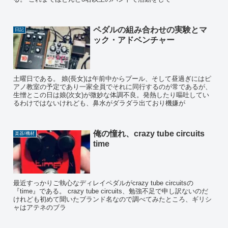
ペダルの組み合わせの実験とマ
日記
ック・アドベンチャー
土曜日である。 娘(長女)は午前中からプール、そして昼過ぎにはピ
アノ教室の予定であり一家全員でそれに同行するのが常であるが、
生憎とこの日は娘(次女)が微妙な体調不良。発熱したり嘔吐してい
るわけではないけれども、鼻水がダラダラ出ており機嫌が
俺の憧れ、crazy tube circuits
楽器/機材
time
最近すっかりご執心なディレイペダルがcrazy tube circuitsの
『time』である。 crazy tube circuits、勉強不足で申し訳ないのだ
けれども初めて聞いたブランド名なので調べてみたところ、ギリシ
ャはアテネのブラ