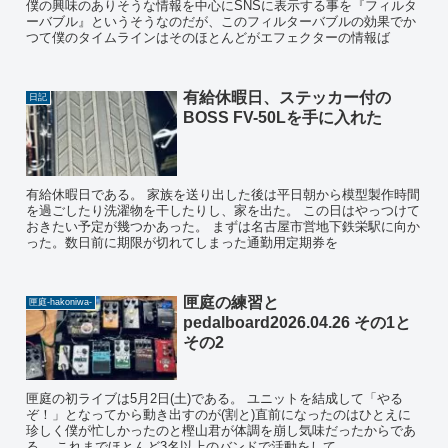
僕の興味のありそうな情報を中心にSNSに表示する事を『フィルタ
ーバブル』というそうなのだが、このフィルターバブルの効果でか
つて僕のタイムラインはそのほとんどがエフェクターの情報ば
有給休暇日、ステッカー付の
日記
BOSS FV-50Lを手に入れた
有給休暇日である。 家族を送り出した後は平日朝から模型製作時間
を過ごしたり洗濯物を干したりし、家を出た。 この日はやっつけて
おきたい予定が幾つかあった。 まずは名古屋市営地下鉄栄駅に向か
った。数日前に期限が切れてしまった通勤用定期券を
匣庭の練習と
匣庭-hakoniwa-
pedalboard2026.04.26 その1と
その2
匣庭の初ライブは5月2日(土)である。 ユニットを結成して「やる
ぞ！」となってから動き出すのが(割と)直前になったのはひとえに
珍しく僕が忙しかったのと樫山君が体調を崩し気味だったからであ
る。 これまでほとんど3名以上のバンドで活動をして