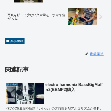
写真を貼って少ない文章量をごまかす癖
がある。
楽器/機材
舟橋孝裕
関連記事
electro-harmonix BassBigMuff
楽器/機材
π2(BBMP2)購入
僕の閲覧履歴や所謂「いいね」の方向性をAIアルゴリズムが分析、