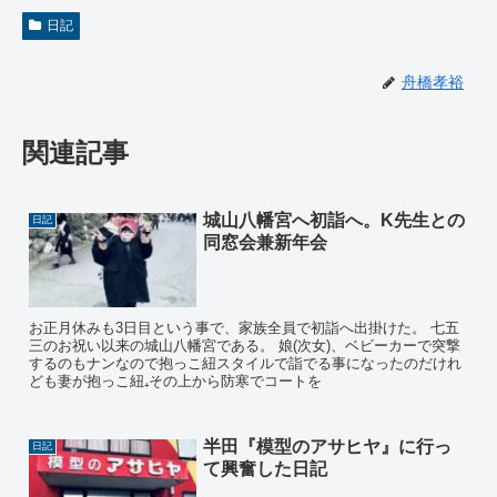
日記
舟橋孝裕
関連記事
城山八幡宮へ初詣へ。K先生との
日記
同窓会兼新年会
お正月休みも3日目という事で、家族全員で初詣へ出掛けた。 七五
三のお祝い以来の城山八幡宮である。 娘(次女)、ベビーカーで突撃
するのもナンなので抱っこ紐スタイルで詣でる事になったのだけれ
ども妻が抱っこ紐₊その上から防寒でコートを
半田『模型のアサヒヤ』に行っ
日記
て興奮した日記