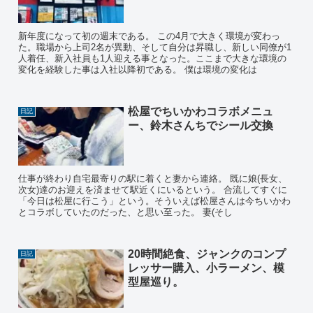
新年度になって初の週末である。 この4月で大きく環境が変わっ
た。職場から上司2名が異動、そして自分は昇職し、新しい同僚が1
人着任、新入社員も1人迎える事となった。ここまで大きな環境の
変化を経験した事は入社以降初である。 僕は環境の変化は
松屋でちいかわコラボメニュ
日記
ー、鈴木さんちでシール交換
仕事が終わり自宅最寄りの駅に着くと妻から連絡。 既に娘(長女、
次女)達のお迎えを済ませて駅近くにいるという。 合流してすぐに
「今日は松屋に行こう」という。そういえば松屋さんは今ちいかわ
とコラボしていたのだった、と思い至った。 妻(そし
20時間絶食、ジャンクのコンプ
日記
レッサー購入、小ラーメン、模
型屋巡り。