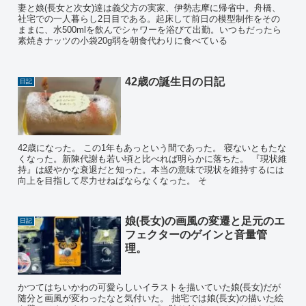
妻と娘(長女と次女)達は義父方の実家、伊勢志摩に帰省中。舟橋、
社宅での一人暮らし2日目である。起床して前日の模型制作をその
ままに、水500mlを飲んでシャワーを浴びて出勤。いつもだったら
素焼きナッツの小袋20g弱を朝食代わりに食べている
42歳の誕生日の日記
日記
42歳になった。 この1年もあっという間であった。 寝ないともたな
くなった。新陳代謝も若い頃と比べれば明らかに落ちた。 『現状維
持』は緩やかな衰退だと知った。本当の意味で現状を維持するには
向上を目指して尽力せねばならなくなった。 そ
娘(長女)の画風の変遷と足元のエ
日記
フェクターのゲインと音量管
理。
かつてはちいかわの可愛らしいイラストを描いていた娘(長女)だが
随分と画風が変わったなと気付いた。 拙宅では娘(長女)の描いた絵