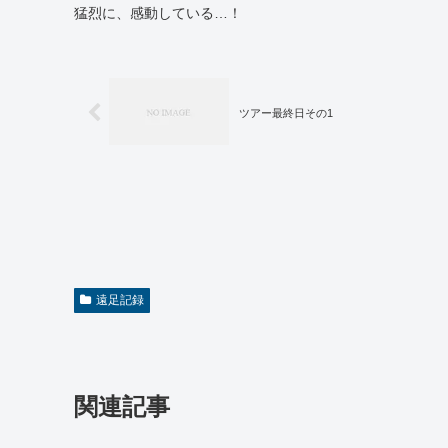
猛烈に、感動している…！
ツアー最終日その1
遠足記録
関連記事