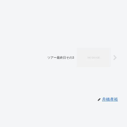
ツアー最終日その3
舟橋孝裕