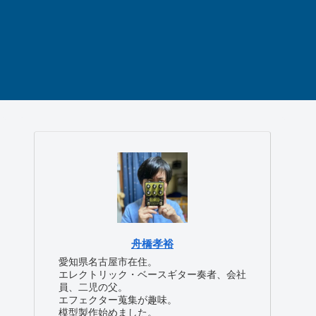
舟橋孝裕
愛知県名古屋市在住。
エレクトリック・ベースギター奏者、会社
員、二児の父。
エフェクター蒐集が趣味。
模型製作始めました。