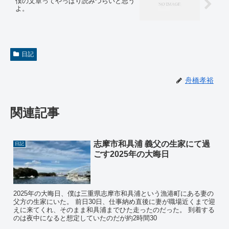
僕の文章ってやっぱり読みづらいと思う
よ。
日記
舟橋孝裕
関連記事
志摩市和具浦 義父の生家にて過
日記
ごす2025年の大晦日
2025年の大晦日、僕は三重県志摩市和具浦という漁港町にある妻の
父方の生家にいた。 前日30日、仕事納め直後に妻が職場近くまで迎
えに来てくれ、そのまま和具浦までひた走ったのだった。 到着する
のは夜中になると想定していたのだが約2時間30