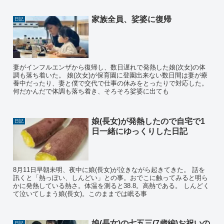
家族全員、娑婆に復帰
日記
妻がインフルエンザから復帰し、数日遅れで発熱した娘(次女)の体
調も落ち着いた。 娘(次女)が保育園に登園出来ない数日間は妻が療
養中だったり、妻と僕で交代で仕事の休みをとったりで対応した。
何だかんだで体調も落ち着き、そろそろ娑婆に出ても
娘(長女)が発熱したので自宅で1
日記
日一緒にゆっくりした日記
8月11日早朝未明、夜中に娘(長女)が泣きながら起きてきた。 話を
訊くと「熱っぽい、しんどい」との事。おでこに触ってみると明ら
かに発熱している熱さ。体温を測ると38.8。高熱である。 しんどく
て泣いてしまう娘(長女)。このままでは眠る事
娘(長女)の七五三(7歳編)お祝いの
日記