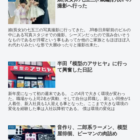
撮影へ行った
娘(長女)の七五三の写真撮影に行ってきた。 JR春日井駅前のビルの
中にある写真スタジオでの撮影。シーズンだったので混み合いそう
なものであるが月曜という事もあってか他のご家族ともほぼほぼ入
れ代わりみたいな形で大層ゆったりと撮影出来た。
半田『模型のアサヒヤ』に行っ
日記
て興奮した日記
新年度になって初の週末である。 この4月で大きく環境が変わっ
た。職場から上司2名が異動、そして自分は昇職し、新しい同僚が1
人着任、新入社員も1人迎える事となった。ここまで大きな環境の
変化を経験した事は入社以降初である。 僕は環境の変化は
音作り、二郎系ラーメン、模型
日記
屋徘徊、ピーマンの肉詰め