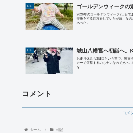
ゴールデンウィークの
日記
2026年のゴールデンウィーク2日目
交換をする約束をしていたが故、なの
あった。
城山八幡宮へ初詣へ。
日記
お正月休みも3日目という事で、家族全
カーで突撃するのもナンなので抱っこ
を
コメント
コメ
ホーム
日記