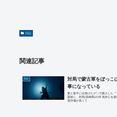
日記
関連記事
対馬で蒙古軍をぼっこ
日記
事になっている
妻と夜中に出掛けたゲ〇で購入した『
題材に、対馬(長崎県)の侍 境井仁
茶評価が高くて