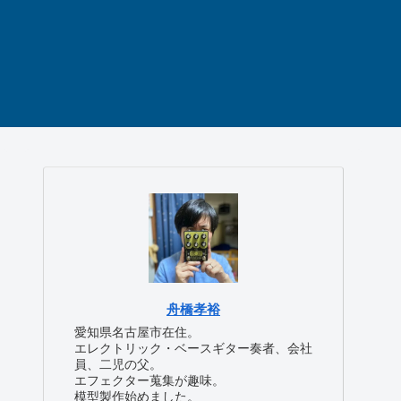
舟橋孝裕
愛知県名古屋市在住。
エレクトリック・ベースギター奏者、会社
員、二児の父。
エフェクター蒐集が趣味。
模型製作始めました。