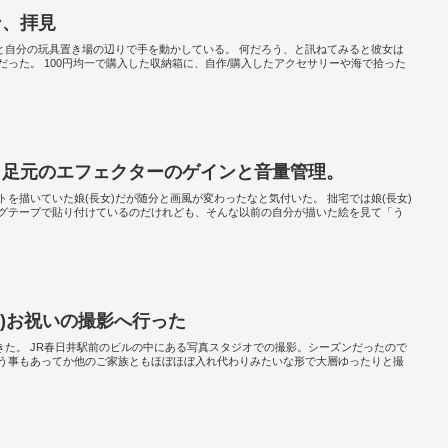
ン、拝見
ソと自分の玩具置き場の辺りで手を動かしている。 何だろう、と訊ねてみると彼女は
った。 100円均一で購入した収納箱に、自作/購入したアクセサリーや海で拾った
と足元のエフェクターのゲインと音量管理。
を描いていた娘(長女)だが随分と画風が変わったなと気付いた。 拙宅では娘(長女)
グテープで貼り付けているのだけれども、そんな以前の自分が描いた絵を見て「う
編)お祝いの撮影へ行った
きた。 JR春日井駅前のビルの中にある写真スタジオでの撮影。シーズンだったので
う事もあってか他のご家族ともほぼほぼ入れ代わりみたいな形で大層ゆったりと撮