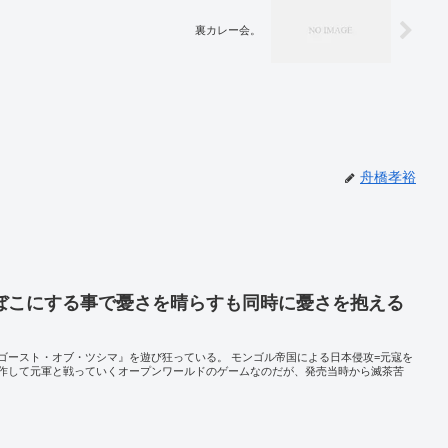
裏カレー会。
舟橋孝裕
ぼこにする事で憂さを晴らすも同時に憂さを抱える
ゴースト・オブ・ツシマ』を遊び狂っている。 モンゴル帝国による日本侵攻=元寇を
を操作して元軍と戦っていくオープンワールドのゲームなのだが、発売当時から滅茶苦