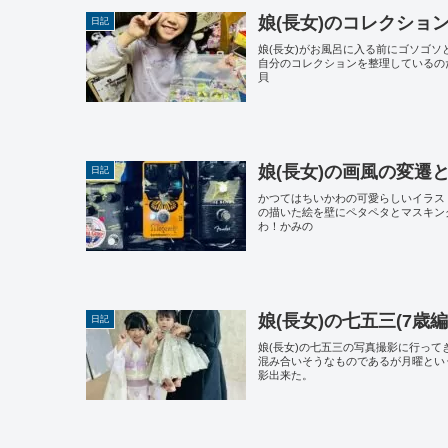
娘(長女)のコレクショ
日記
娘(長女)がお風呂に入る前にゴソゴ
自分のコレクションを整理しているのだ
貝
娘(長女)の画風の変遷
日記
かつてはちいかわの可愛らしいイラスト
の描いた絵を壁にペタペタとマスキン
わ！かみの
娘(長女)の七五三(7歳
日記
娘(長女)の七五三の写真撮影に行って
混み合いそうなものであるが月曜とい
影出来た。