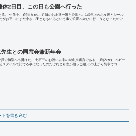
連休2日目、この日も公園へ行った
である。 午前中、娘(長女)のご近所のお友達一家と公園へ。1歳年上のお友達とシール
だがお互いにまだ小さい子どももいるという事で公園へ遊びに行こうとなったので
K先生との同窓会兼新年会
員で初詣へ出掛けた。 七五三のお祝い以来の城山八幡宮である。 娘(次女)、ベビー
紐スタイルで詣でる事になったのだけれども妻が抱っこ紐₊その上から防寒でコート
ントを書き込む