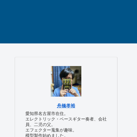
舟橋孝裕
愛知県名古屋市在住。
エレクトリック・ベースギター奏者、会社
員、二児の父。
エフェクター蒐集が趣味。
模型製作始めました。