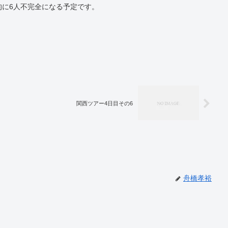
的に6人不完全になる予定です。
関西ツアー4日目その6
舟橋孝裕