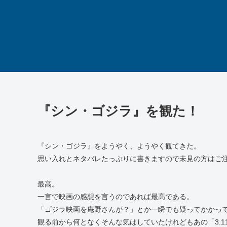
『シン・ゴジラ』を観た！
『シン・ゴジラ』をようやく、ようやく観てきた。
思い入れとネタバレたっぷりに書きますので未見の方はご
最高。
一言で映画の感想を言うのであれば最高である。
「ゴジラ映画を庵野さんが？」とか一瞬でも疑ってかかっ
観る前から何となくそんな気はしていたけれどもあの「3.