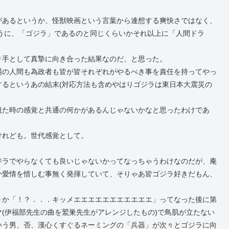
があるというか、怪獣映画という言葉から連想する爽快さではなく、
うに、「ゴジラ」であるのと同じくらいかそれ以上に「人間ドラ
作り手として真摯に向き合った結果なのだ、と思った。
場の人間も為政者も皆が皆それぞれがやるべき事を責任を持ってやっ
るというあの結末(対応方法も含めやはりゴジラは東日本大震災の
観た時の感覚と共通の何かがあるんじゃないかなと思ったわけであ
けれども。世代感覚として。
ジラでやらなくても良いじゃないかってなっちゃうわけなのだが、庵
か愛情を惜しむ事無く発揮していて、そりゃあ皆ゴジラ好きだもん、
うか「！？．．．キッメエエエエエエエエエエエ」ってなった後に第
(伊福部先生の曲を鷲巣先生がアレンジしたもの)で鳥肌が立たない
いう男、否、漢心くすぐるネーミングの「兵器」が次々とゴジラに向