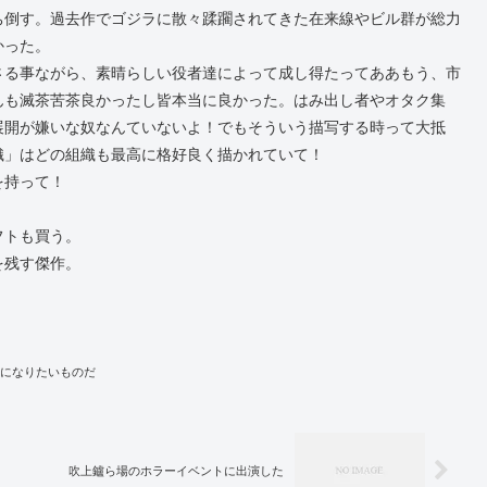
ち倒す。過去作でゴジラに散々蹂躙されてきた在来線やビル群が総力
かった。
さる事ながら、素晴らしい役者達によって成し得たってああもう、市
んも滅茶苦茶良かったし皆本当に良かった。はみ出し者やオタク集
展開が嫌いな奴なんていないよ！でもそういう描写する時って大抵
織」はどの組織も最高に格好良く描かれていて！
を持って！
フトも買う。
を残す傑作。
になりたいものだ
吹上鑪ら場のホラーイベントに出演した