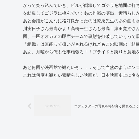
かって突っ込んでいき、ビルが倒壊してゴジラを地面に打
を結集してゴジラに挑んでいくあの作戦の演出、素晴らし
あと会議がこんなに格好良かったのは鷲巣先生のあの曲も
川実日子さん最高かよ！高橋一生さんも最高！津田寛治さ
団、一匹オオカミの即席チームで事態を打破していくって
「組織」は無能って扱いがされるけれどもこの映画の「組
ああ、月曜から俺も仕事頑張ろ！！プライドと誇りと意地
あと何回か映画館で観たいぞ．．．そして当然のようにソ
これは何度も観たい素晴らしい映画だ。日本映画史上に名
エフェクターの写真を格好良く撮れるよう