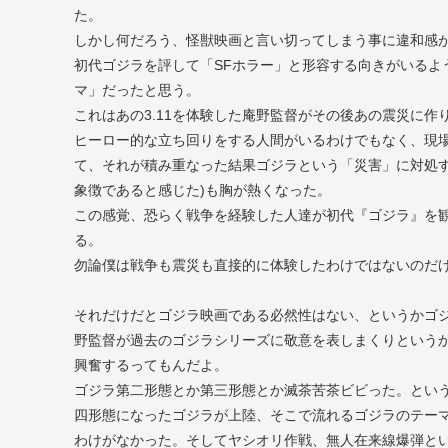
た。
しかし何だろう、怪獣映画と言い切ってしまう事に違和感
初代ゴジラを評して「SFホラー」と形容する向きがいるよ
マ」だったと思う。
これはあの3.11を体験した庵野監督がその後あの震災に
ヒーロー的な立ち回りをする人間がいるわけでもなく、現
て、それが積み重なった結果ゴジラという「災害」に対処す
象徴であると感じた)も胸が熱くなった。
この感覚、恐らく戦争を経験した人達が初代『ゴジラ』を
る。
勿論僕は戦争も震災も直接的に体験したわけではないのだ
それだけだとゴジラ映画である必然性はない、というかゴ
野監督が過去のゴジラシリーズに敬意を表しまくりという
興奮するってもんだよ。
ゴジラ第二形態とか第三形態とか滅茶苦茶ビビった。とい
四形態になったゴジラが上陸、そこで流れるゴジラのテーマ
わけがなかった。そしてヤシオリ作戦、無人在来線爆弾と