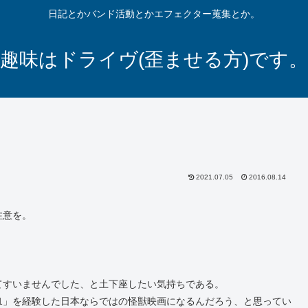
日記とかバンド活動とかエフェクター蒐集とか。
趣味はドライヴ(歪ませる方)です。
2021.07.05
2016.08.14
注意を。
てすいませんでした、と土下座したい気持ちである。
11」を経験した日本ならではの怪獣映画になるんだろう、と思ってい