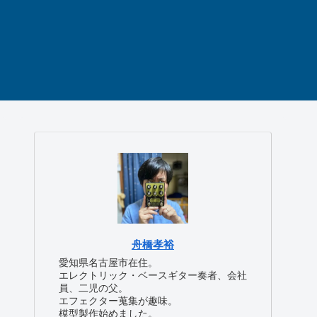
舟橋孝裕
愛知県名古屋市在住。
エレクトリック・ベースギター奏者、会社
員、二児の父。
エフェクター蒐集が趣味。
模型製作始めました。