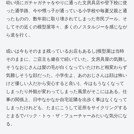
幼い頃にガチャガチャをやりに通った文房具店や登下校に使
った通学路、今や甥っ子が通っている小学校や毎夏父親と通
ったものの、数年前に取り壊されてしまった市民プール、そ
してその近くの模型屋等々、多くのノスタルジーを感じなが
ら道を行く。
或いは今もそのまま残っているお店もあるし(模型屋は当時
そのままに、ご店主も健在で続いていた。文房具屋の気難し
そうなおじさんは髪の毛が白くなっていたけれど相変わらず
気難しそうな顔だった。小学生よ、あのおじさんは顔は怖い
けど優しい人だから安心すると良い)、今はもうなくなって
しまったり外観が変わってしまった風景がそこにはある。仕
事の関係上、日中なかなか自宅近隣を出歩く事はなくなって
しまったけれども、たまにこうして近所をサイクリングする
とまるでバック・トゥ・ザ・フューチャーみたいな気分にな
る。