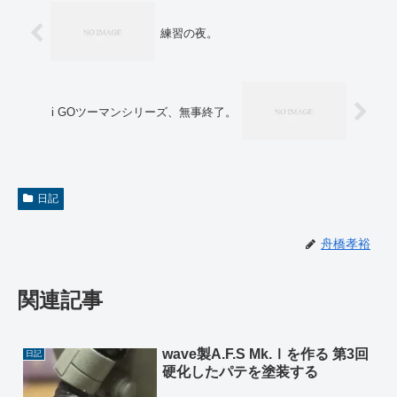
練習の夜。
i GOツーマンシリーズ、無事終了。
日記
舟橋孝裕
関連記事
wave製A.F.S Mk.Ⅰを作る 第3回
日記
硬化したパテを塗装する