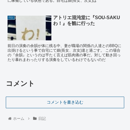
に稼働している状態である。自宅は娘(長女、次女)は
アトリエ混沌堂に『SOU-SAKU
日記
わ！』を観に行った
前日の演奏の余韻が体に残る中、妻が職場の関係の人達とのBBQに
出掛けるという事で自宅にて娘(長女、次女)達と過ごす。 この場合
の『余韻』というのは平たく言えば筋肉痛の事だ。対して動き回っ
たり暴れまわったりする演奏をしているわけでもないのだ
コメント
コメントを書き込む
ホーム
日記