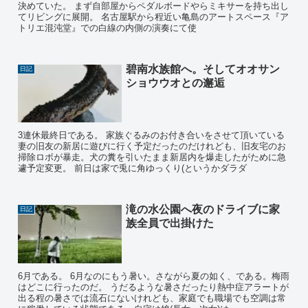
決めていた。 まず自部屋からペダルボードやらミキサーを持ち出し
てリビングに展開。 名古屋駅から程近い亀島のアートスペース『ア
トリエ混沌堂』での白線の内側の演奏にて使
碧南水族館へ。そしてオオサン
日記
ショウウオとの邂逅
3連休最終日である。 家族ぐるみのお付き合いをさせて頂いている
妻の旧友の新居に遊びに行く予定だったのだけれども、旧友宅のお
掃除ロボが暴走。犬の糞を引いたまま新居内を爆走したがために急
遽予定変更。 前日は家で兎に角ゆっくり(というかダラダ
滝の水公園へ夜のドライブに家
日記
族全員で出掛けた
6月である。 6月なのにもう暑い。さながら夏の如く、である。梅雨
はどこに行ったのだ。 うだるような暑さだったり熱中症アラートが
出る程の暑さでは流石にないけれども、家庭でも職場でも空調は常