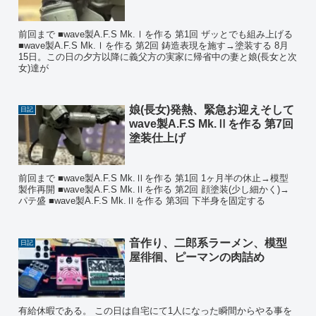
前回まで ■wave製A.F.S Mk.Ⅰを作る 第1回 ザッとでも組み上げる
■wave製A.F.S Mk.Ⅰを作る 第2回 鋳造表現を施す→塗装する 8月
15日。この日の夕方以降に義父方の実家に帰省中の妻と娘(長女と次
女)達が
娘(長女)発熱、緊急お迎えそして
日記
wave製A.F.S Mk.Ⅱを作る 第7回
塗装仕上げ
前回まで ■wave製A.F.S Mk.Ⅱを作る 第1回 1ヶ月半の休止→模型
製作再開 ■wave製A.F.S Mk.Ⅱを作る 第2回 顔塗装(少し細かく)→
パテ盛 ■wave製A.F.S Mk.Ⅱを作る 第3回 下半身を固定する
音作り、二郎系ラーメン、模型
日記
屋徘徊、ピーマンの肉詰め
有給休暇である。 この日は自宅にて1人になった瞬間からやる事を