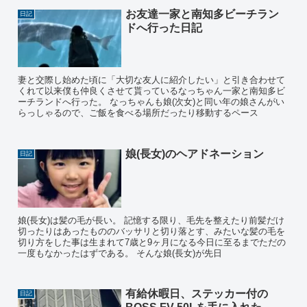
お友達一家と南知多ビーチラン
日記
ドへ行った日記
妻と交際し始めた頃に「大切な友人に紹介したい」と引き合わせて
くれて以来僕も仲良くさせて貰っているなっちゃん一家と南知多ビ
ーチランドへ行った。 なっちゃんも娘(次女)と同い年の娘さんがい
らっしゃるので、ご飯を食べる場所だったり移動するペース
娘(長女)のヘアドネーション
日記
娘(長女)は髪の毛が長い。 記憶する限り、毛先を整えたり前髪だけ
切ったりはあったもののバッサリと切り落とす、みたいな髪の毛を
切り方をした事は生まれて7歳と9ヶ月になる今日に至るまでただの
一度もなかったはずである。 そんな娘(長女)が先日
有給休暇日、ステッカー付の
日記