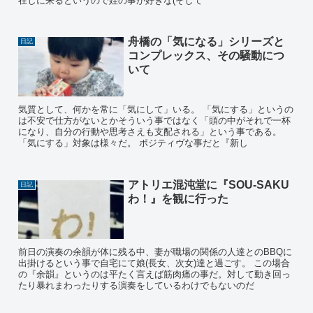
在しに来るというので姪の事が好きな(そして
舟橋の「気になる」シリーズと
日記
コンプレックス、その騒動につ
いて
気質として、何かを常に「気にして」いる。 「気にする」というの
は不安で仕方がないとかそういう事ではなく「頭の中がそれで一杯
になり、自分の行動や思考さえも支配される」という事である。
「気にする」対象は様々だ。 ポジティヴな事だと『新し
アトリエ混沌堂に『SOU-SAKU
日記
わ！』を観に行った
前日の演奏の余韻が体に残る中、妻が職場の関係の人達とのBBQに
出掛けるという事で自宅にて娘(長女、次女)達と過ごす。 この場合
の『余韻』というのは平たく言えば筋肉痛の事だ。対して動き回っ
たり暴れまわったりする演奏をしているわけでもないのだ