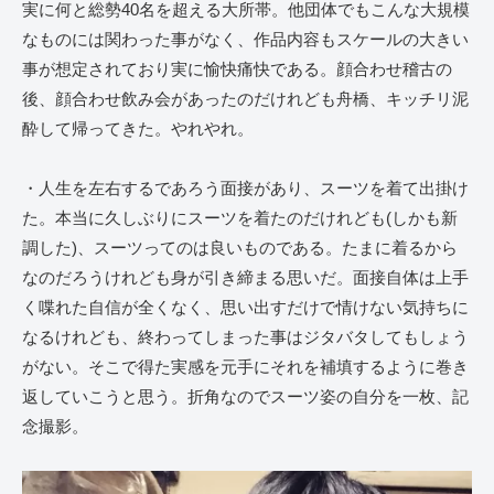
実に何と総勢40名を超える大所帯。他団体でもこんな大規模
なものには関わった事がなく、作品内容もスケールの大きい
事が想定されており実に愉快痛快である。顔合わせ稽古の
後、顔合わせ飲み会があったのだけれども舟橋、キッチリ泥
酔して帰ってきた。やれやれ。
・人生を左右するであろう面接があり、スーツを着て出掛け
た。本当に久しぶりにスーツを着たのだけれども(しかも新
調した)、スーツってのは良いものである。たまに着るから
なのだろうけれども身が引き締まる思いだ。面接自体は上手
く喋れた自信が全くなく、思い出すだけで情けない気持ちに
なるけれども、終わってしまった事はジタバタしてもしょう
がない。そこで得た実感を元手にそれを補填するように巻き
返していこうと思う。折角なのでスーツ姿の自分を一枚、記
念撮影。