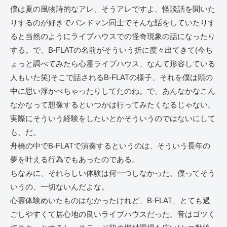
僕は夏の風物詩的なアレ、そうアレですよ、怪談話を聞いた
りするのが好きでバンドマン同士でそんな話をしていたりす
ると当然のようにライブハウスでの怪奇現象の話になったり
する。で、B-FLATの名前がそういう折に度々出てきて(今ち
ょっと調べてみたら心霊ライブハウス、なんて形容している
人もいた笑)そこで話されるB-FLATの様子、それを僕は頭の
中に思い浮かべちゃったりしてたのね。で、あんなかなこん
なかなって想像するといつかは行ってみたくなるじゃない。
実際にそういう経験をしたいとかそういうのではないにして
も、だ。
舟橋の中でB-FLATで演奏するというのは、そういう長年の
夢を叶える行為でもあったのである。
ちなみに、それらしい体験は何一つしなかった。僕ってそう
いうの、一切ないんだよな。
心霊体験めいたものはなかったけれど、B-FLAT、とても過
ごしやすくて居心地の良いライブハウスだった。音はゴツく