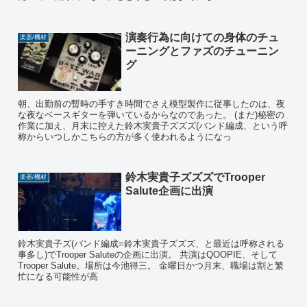
演奏行為に向けての身体のチュ
楽器/機材
ーニングとファズのチューニン
グ
朝、出勤前の暫時の手すき時間でさえ模型製作に従事したのは、夜
な夜なベースギターを弾いているからなのであった。 (まだ)秘密の
作業に加え、月末に控えた鈴木実貴子ズズズ(バンド編成、という呼
称からいつしかこちらの方が多く使われるようになっ
鈴木実貴子ズズズでTrooper
楽器/機材
Salute企画に出演
鈴木実貴子ズ(バンド編成=鈴木実貴子ズズズ、と最近は呼称される
事多し)でTrooper Saluteの企画に出演。 共演はQOOPIE、そして
Trooper Salute。場所は今池得三。 金曜日かつ月末、職場は割と繁
忙になる可能性が高