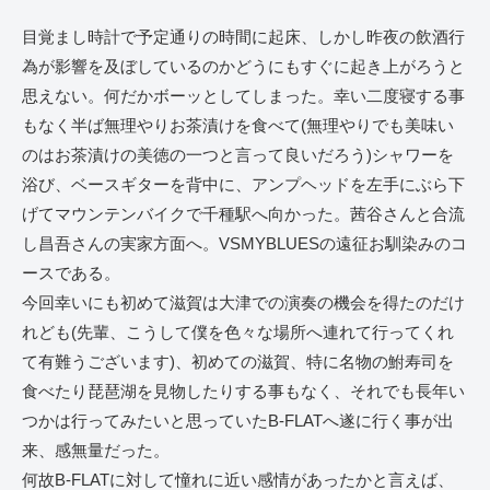
目覚まし時計で予定通りの時間に起床、しかし昨夜の飲酒行
為が影響を及ぼしているのかどうにもすぐに起き上がろうと
思えない。何だかボーッとしてしまった。幸い二度寝する事
もなく半ば無理やりお茶漬けを食べて(無理やりでも美味い
のはお茶漬けの美徳の一つと言って良いだろう)シャワーを
浴び、ベースギターを背中に、アンプヘッドを左手にぶら下
げてマウンテンバイクで千種駅へ向かった。茜谷さんと合流
し昌吾さんの実家方面へ。VSMYBLUESの遠征お馴染みのコ
ースである。
今回幸いにも初めて滋賀は大津での演奏の機会を得たのだけ
れども(先輩、こうして僕を色々な場所へ連れて行ってくれ
て有難うございます)、初めての滋賀、特に名物の鮒寿司を
食べたり琵琶湖を見物したりする事もなく、それでも長年い
つかは行ってみたいと思っていたB-FLATへ遂に行く事が出
来、感無量だった。
何故B-FLATに対して憧れに近い感情があったかと言えば、