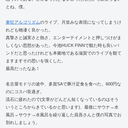
とね、僕。
東狂アルゴリズム
のライブ、月並みな表現になってしまうけ
れども物凄く良かった。
真摯さと誠実さと熱さ、エンターテイメントと押しつけがま
しくない思想があった。今池HUCK FINNで観た時も良いバ
ンドだと思ったけれども本拠地である滋賀でのライブを観て
ますますその思いを強くした。
最高だったなあ！
名古屋モドリの途中、多賀SAで豚汁定食を食べた。600円な
のにコスパ良過ぎ。
流石に疲れたので(文章がどんどん短くなっているのはそう
いうところからきているかと思います)、最後にサウナ→水
風呂→サウナ→水風呂を繰り返した昌吾さんと僕の写真でお
別れしましょう。