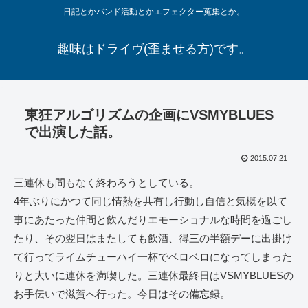
日記とかバンド活動とかエフェクター蒐集とか。
趣味はドライヴ(歪ませる方)です。
東狂アルゴリズムの企画にVSMYBLUES
で出演した話。
2015.07.21
三連休も間もなく終わろうとしている。
4年ぶりにかつて同じ情熱を共有し行動し自信と気概を以て
事にあたった仲間と飲んだりエモーショナルな時間を過ごし
たり、その翌日はまたしても飲酒、得三の半額デーに出掛け
て行ってライムチューハイ一杯でベロベロになってしまった
りと大いに連休を満喫した。三連休最終日はVSMYBLUESの
お手伝いで滋賀へ行った。今日はその備忘録。