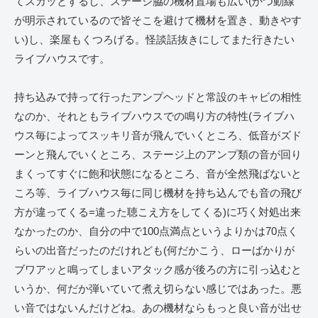
てスカッとするし、ステージ脇の機材置場も広い(かつ動線
が明示されているので皆そこを避けて機材を置き、動きやす
い)し、楽屋もくつろげる。怪談話抜きにしてまた行きたい
ライブハウスです。
持ち込みで持って行ったアンプヘッドと常設のキャビの相性
なのか、それともライブハウスでの鳴り方の特性(ライブハ
ウス毎によってスッキリ音が飛んでいくところ、低音がズド
ーンと飛んでいくところ、ステージ上のアンプ類の音が回り
まくってすぐに飽和状態になるところ、音が全然飛ばないと
ころ等、ライブハウス毎に同じ機材を持ち込んでも音の飛び
方が違ってくる=違った聴こえ方をしてくる)に巧く対処出来
なかったのか、自分の中で100点満点というよりかは70点く
らいの出音だったのだけれども(何だかこう、ローばかりが
ブワアッと鳴ってしまいアタック感が後ろの方に引っ込むと
いうか、何だか弾いていて煮え切らない感じではあった。悪
い音ではないんだけどね。あの機材ならもっと良い音が出せ