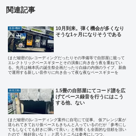
関連記事
10月到来。弾く機会が多くなり
楽器/機材
そうな1ヶ月になりそうである
(まだ秘密の)レコーディングだったりその準備等で自部屋に籠って
エレクトリックベースギターとその演奏に向き合う夜を重ねてい
る。先月は楠本氏の誕生祭企画だったり白線の内側のライブ、新曲
で運用する新しい音作りに向き合って夜な夜なベースギターを
1.5畳の自部屋にてコード譜を広
表現活動
げてベース録音を行うにはこう
する他、ない
(まだ秘密の)レコーディング案件に自宅にて従事。 仮アレンジ案が
送られてきており仮ベースもきちんと入っているのだが「参考にし
てもしなくても好きに弾いて良い」と有難くも全面的な信頼を頂い
たので「格好良いな！」と思うところは参考にしつつ、