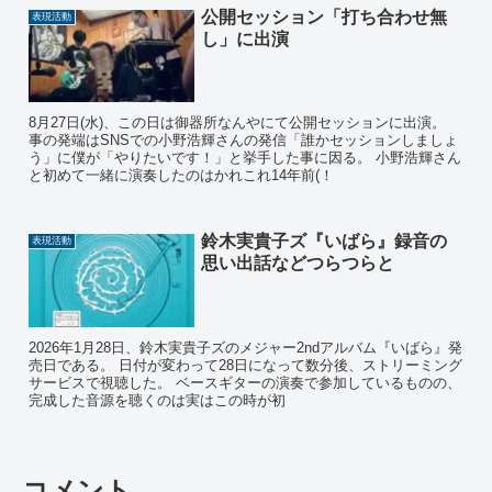
公開セッション「打ち合わせ無
表現活動
し」に出演
8月27日(水)、この日は御器所なんやにて公開セッションに出演。
事の発端はSNSでの小野浩輝さんの発信「誰かセッションしましょ
う」に僕が「やりたいです！」と挙手した事に因る。 小野浩輝さん
と初めて一緒に演奏したのはかれこれ14年前(！
鈴木実貴子ズ『いばら』録音の
表現活動
思い出話などつらつらと
2026年1月28日、鈴木実貴子ズのメジャー2ndアルバム『いばら』発
売日である。 日付が変わって28日になって数分後、ストリーミング
サービスで視聴した。 ベースギターの演奏で参加しているものの、
完成した音源を聴くのは実はこの時が初
コメント