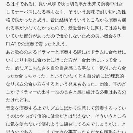
るはずである)、良い意味で吹っ切る事が出来て演奏中はさ
してナーバスになる事もなく、そういう意味で割り切れる性
格で良かったと思う。昔は結構そういうところから演奏も崩
れる事が少なくなかったので。最近音作りに関しては落ち着
いていた部分があったので慢心しないための良い機会をB-
FLATでの演奏で貰ったと思う。
あと歌心のあるドラマーと演奏する際にはドラムに合わせに
いくよりも歌に合わせに行った方が「合わせにいって合っ
た」的なぎこちなさを自分自身感じる事なく「気付いたら合
ったor合っちゃった」という(少なくとも自分的には)理想的
なリズムの合い方をするという発見もあった。勿論、耳のど
こかでドラマーの出す一拍の長さと感じ続ける必要はあるの
だけれども。
音楽を演奏する上でリズムにばかり注意して演奏するってい
うのはやっぱり僕的に健全だとは思えない。そういうところ
に気を使わないで済むように練習してるんでしょうがよ、と
思うのである。ここまで大きな事言ったんだから頑張らない