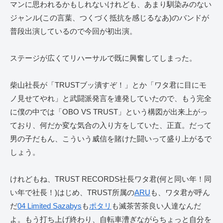
マンに思われるかもしれないけれども、あまり馴染みのない
ジャンル(この言葉、つくづく抵抗を感じるなあ)のバンドが
普段出演しているので今回が初出演。
ステージが広くてリハーサルで既に興奮してしまった。
柴山社長が「TRUSTブッ潰すぞ！」とか「ワタ君に目にモ
ノ見せてやれ」と武闘派発言を連発していたので、もう完全
に僕の中では「OBO VS TRUST」という構図が出来上がっ
ており、何だか変な気合の入り方をしていた、正直。だって
男の子だもん、こういう威信を賭けた闘いって盛り上がるで
しょう。
けれどもね、TRUST RECORDS社長ワタ君(何と同い年！同
い年で社長！)はじめ、TRUST所属の
ARU
も、ワタ君が呼ん
だ
04 Limited Sazabys
も
ポタリ
も滅茶苦茶良い人達なんだ
よ。もう打ち上げ終わり、自転車漕ぎながらちょっと自分を