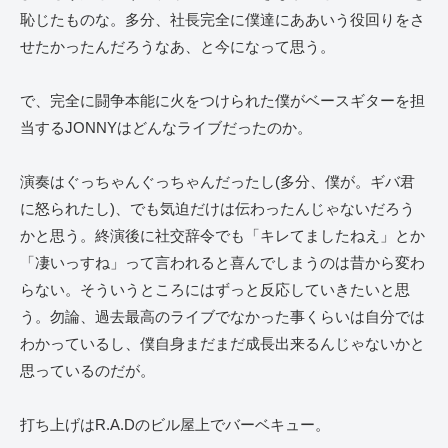
恥じたものな。多分、社長完全に僕達にああいう役回りをさ
せたかったんだろうなあ、と今になって思う。
で、完全に闘争本能に火をつけられた僕がベースギターを担
当するJONNYはどんなライブだったのか。
演奏はぐっちゃんぐっちゃんだったし(多分、僕が。ギバ君
に怒られたし)、でも気迫だけは伝わったんじゃないだろう
かと思う。終演後に社交辞令でも「キレてましたねえ」とか
「凄いっすね」って言われると喜んでしまうのは昔から変わ
らない。そういうところにはずっと反応していきたいと思
う。勿論、過去最高のライブでなかった事くらいは自分では
わかっているし、僕自身まだまだ成長出来るんじゃないかと
思っているのだが。
打ち上げはR.A.Dのビル屋上でバーベキュー。