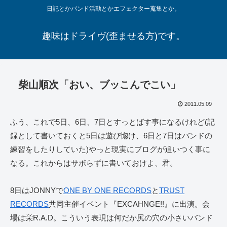
日記とかバンド活動とかエフェクター蒐集とか。
趣味はドライヴ(歪ませる方)です。
柴山順次「おい、ブッこんでこい」
2011.05.09
ふう、これで5日、6日、7日とすっとばす事になるけれど(記
録として書いておくと5日は遊び惚け、6日と7日はバンドの
練習をしたりしていた)やっと現実にブログが追いつく事に
なる。これからはサボらずに書いておけよ、君。
8日はJONNYで
ONE BY ONE RECORDS
と
TRUST
RECORDS
共同主催イベント『EXCAHNGE!!』に出演。会
場は栄R.A.D。こういう表現は何だか尻の穴の小さいバンド