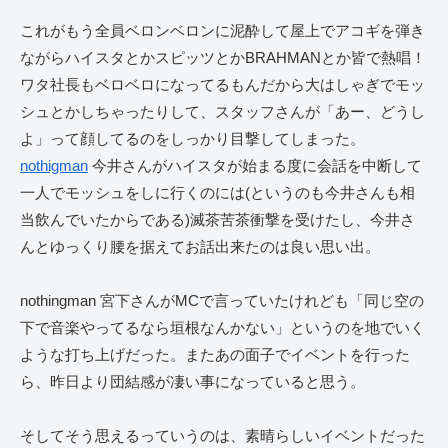
これがもう全員ベロンベロンに泥酔して屋上でアコギを弾き
ながらハイスタとかスピッツとかBRAHMANとか皆で熱唱！
ワタ社長もベロベロになってるもんだから大はしゃぎでモッ
シュとかしちゃったりして、スタッフさんが「あー、どうし
よ」って顔してるのをしっかり目撃してしまった。
nothigman
今井さんがハイスタが始まる度に会話を中断して
一人でモッシュをしに行くのには(というのも今井さんも相
当飲んでいたからである)滅茶苦茶衝撃を受けたし、今井さ
んとゆっくり腰を据えてお話出来たのは良い思い出。
nothingman 宮下さんがMCで言っていたけれども「同じ空の
下で音楽やってるなら垣根なんかない」というのを地でいく
ような打ち上げだった。またあの面子でイベントを行った
ら、昨日より団結感が凄い事になっていると思う。
そしてそう思えるっていうのは、素晴らしいイベントだった