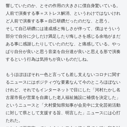
響していたのか、とその作用の大きさに僕自身驚いている。
人前で演奏する事＝ストレス解消、というわけではないけれ
ど人前で演奏する事＝自己研鑽だったのだな、と思う。
そして自己研鑽には達成感と悔しさが伴って、僕はそういう
部分で自分に少しだけ満足したり悔しさを感じる余地がまだ
ある事に感謝したりしていたのだな、と痛感している。やっ
ぱり自分が良いと思う音楽を自分達が良いと思える形で演奏
するという行為は気持ちが良いものだしね。
もうほぼほぼそれ一色と言っても差し支えないコロナに関す
るニュースにはポジティヴな要素なんて今のところほぼない
けれど、それでもインターネットで目にした「河村たかし名
古屋市長が営業を自粛した老人福祉施設に補償を決定した」
というニュースと「大村愛知県知事が会見中に文化芸術活動
に対して県として支援する旨、明言した」ニュースには心打
たれた。