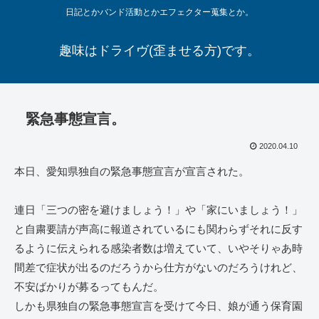
日記とかバンド活動とかエフェクター蒐集とか。
趣味はドライヴ(歪ませる方)です。
緊急事態宣言。
2020.04.10
本日、愛知県独自の緊急事態宣言が宣言された。
連日「三つの密を避けましょう！」や「家にいましょう！」
と自粛要請が声高に報道されているにも関わらずそれに反す
るように伝えられる感染者数は増えていて、いやそりゃあ時
間差で症状が出るのだろうから仕方がないのだろうけれど、
不安ばかりが募るってもんだ。
しかも県独自の緊急事態宣言を受けて今日、娘が通う保育園