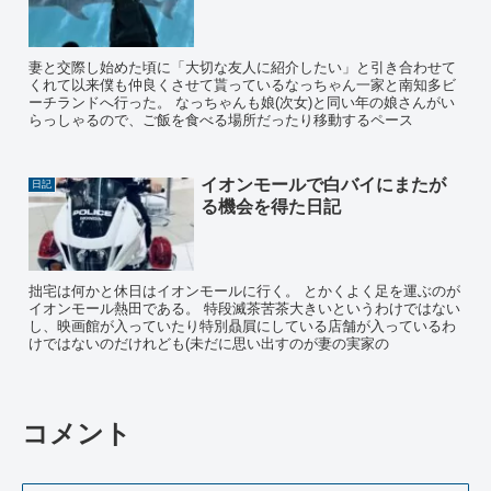
妻と交際し始めた頃に「大切な友人に紹介したい」と引き合わせて
くれて以来僕も仲良くさせて貰っているなっちゃん一家と南知多ビ
ーチランドへ行った。 なっちゃんも娘(次女)と同い年の娘さんがい
らっしゃるので、ご飯を食べる場所だったり移動するペース
イオンモールで白バイにまたが
日記
る機会を得た日記
拙宅は何かと休日はイオンモールに行く。 とかくよく足を運ぶのが
イオンモール熱田である。 特段滅茶苦茶大きいというわけではない
し、映画館が入っていたり特別贔屓にしている店舗が入っているわ
けではないのだけれども(未だに思い出すのが妻の実家の
コメント