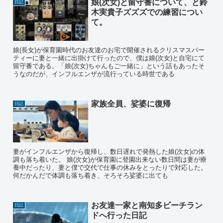
娘(次女)と留守番について、と鈴
日記
木実貴子ズズズでの練習につい
て。
娘(長女)が保育園時代のお友達のお宅で開催されるクリスマスパー
ティーに妻と一緒に出掛けて行ったので、僕は娘(次女)と自宅にて
留守番である。「娘(次女)ちゃんもご一緒に」という話もあったそ
うなのだが、インフルエンザが流行っている時世である
家族全員、娑婆に復帰
日記
妻がインフルエンザから復帰し、数日遅れで発熱した娘(次女)の体
調も落ち着いた。 娘(次女)が保育園に登園出来ない数日間は妻が療
養中だったり、妻と僕で交代で仕事の休みをとったりで対応した。
何だかんだで体調も落ち着き、そろそろ娑婆に出ても
お友達一家と南知多ビーチラン
日記
ドへ行った日記