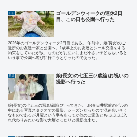
ゴールデンウィークの連休2日
日記
目、この日も公園へ行った
2026年のゴールデンウィーク2日目である。 午前中、娘(長女)のご
近所のお友達一家と公園へ。1歳年上のお友達とシール交換をする
約束をしていたが故、なのだがお互いにまだ小さい子どももいると
いう事で公園へ遊びに行こうとなったのであった。
娘(長女)の七五三(7歳編)お祝いの
日記
撮影へ行った
娘(長女)の七五三の写真撮影に行ってきた。 JR春日井駅前のビルの
中にある写真スタジオでの撮影。シーズンだったので混み合いそう
なものであるが月曜という事もあってか他のご家族ともほぼほぼ入
れ代わりみたいな形で大層ゆったりと撮影出来た。