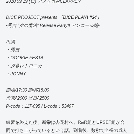
2010.09.19 (日) アメリカ村CLAPPER
DICE PROJECT presents
「DICE PLAY! #34」
-秀吉 "夕の魔法" Release Party!! アンコール編-
出演
・秀吉
・DOOKIE FESTA
・夕暮レトロニカ
・JONNY
開場/17:30 開演/18:00
前売/\2000 当日/\2500
P-code：117-095 / L-code：53497
練習を終えた後、新栄は杏花村へ。R&R組とUPSET組が合
同で打ち上がっているという話。到着後、数秒で全裸の成人