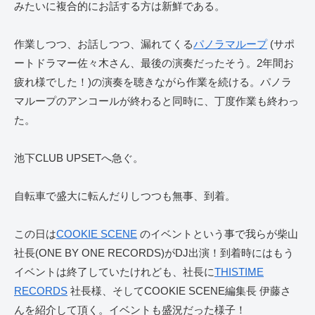
みたいに複合的にお話する方は新鮮である。
作業しつつ、お話しつつ、漏れてくる
パノラマループ
(サポ
ートドラマー佐々木さん、最後の演奏だったそう。2年間お
疲れ様でした！)の演奏を聴きながら作業を続ける。パノラ
マループのアンコールが終わると同時に、丁度作業も終わっ
た。
池下CLUB UPSETへ急ぐ。
自転車で盛大に転んだりしつつも無事、到着。
この日は
COOKIE SCENE
のイベントという事で我らが柴山
社長(ONE BY ONE RECORDS)がDJ出演！到着時にはもう
イベントは終了していたけれども、社長に
THISTIME
RECORDS
社長様、そしてCOOKIE SCENE編集長 伊藤さ
んを紹介して頂く。イベントも盛況だった様子！