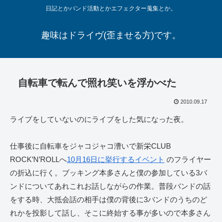
日記とかバンド活動とかエフェクター蒐集とか。
趣味はドライヴ(歪ませる方)です。
自転車で転んで照れ笑いを浮かべた
2010.09.17
ライブをしていないのにライブをした気になった夜。
仕事後に自転車をジャコジャコ漕いで新栄CLUB
ROCK’N’ROLLへ
10月16日に挙行するイベント
のフライヤー
の折込に行く。ブッキング本多さんと僕の参加している3バ
ンドについてあれこれお話しながらの作業。普段バンドの話
をする時、大抵会話の相手は僕の背後に3バンドのうちのど
れかを投影して話し、そこに終始する事が多いので本多さん