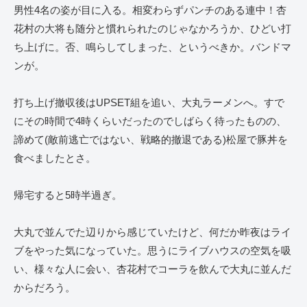
男性4名の姿が目に入る。相変わらずパンチのある連中！杏
花村の大将も随分と慣れられたのじゃなかろうか、ひどい打
ち上げに。否、鳴らしてしまった、というべきか。バンドマ
ンが。
打ち上げ撤収後はUPSET組を追い、大丸ラーメンへ。すで
にその時間で4時くらいだったのでしばらく待ったものの、
諦めて(敵前逃亡ではない、戦略的撤退である)松屋で豚丼を
食べましたとさ。
帰宅すると5時半過ぎ。
大丸で並んでた辺りから感じていたけど、何だか昨夜はライ
ブをやった気になっていた。思うにライブハウスの空気を吸
い、様々な人に会い、杏花村でコーラを飲んで大丸に並んだ
からだろう。