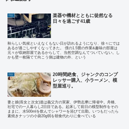
楽器や機材とともに徒然なる
日記
日々を過ごす41歳
秋らしい気候といえなくもない日が訪れるようになり、徐々にでは
あるが過ごしやすくなってきた。 僕の1.5畳の作業&趣味の部屋は
元々が収納部屋であるからして、当然空調なんてついていない。し
かも壁一枚隔てて向こう側は建物の外、という
20時間絶食、ジャンクのコンプ
日記
レッサー購入、小ラーメン、模
型屋巡り。
妻と娘(長女と次女)達は義父方の実家、伊勢志摩に帰省中。舟橋、
社宅での一人暮らし2日目である。起床して前日の模型制作をその
ままに、水500mlを飲んでシャワーを浴びて出勤。いつもだったら
素焼きナッツの小袋20g弱を朝食代わりに食べている