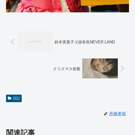
鈴木実貴子ズ@奈良NEVER LAND
クリスマス前夜
日記
舟橋孝裕
関連記事