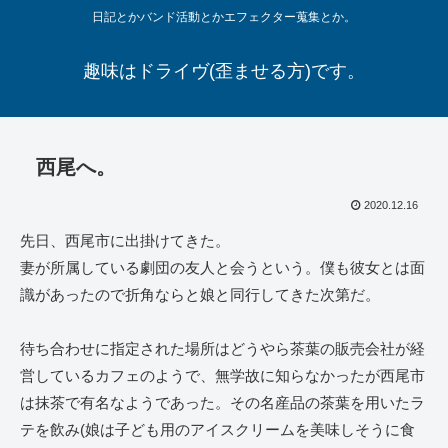
日記とかバンド活動とかエフェクター蒐集とか。
趣味はドライヴ(歪ませる方)です。
西尾へ。
2020.12.16
先日、西尾市に出掛けてきた。
妻が所属している劇団の友人と会うという。僕も彼女とは面
識があったので折角ならと娘と同行してきた次第だ。
待ち合わせに指定された場所はどうやら茶葉の販売会社が経
営しているカフェのようで、無学故に知らなかったが西尾市
は抹茶で有名なようであった。その名産品の茶葉を用いたラ
テを飲み(娘は子ども用のアイスクリームを美味しそうに食