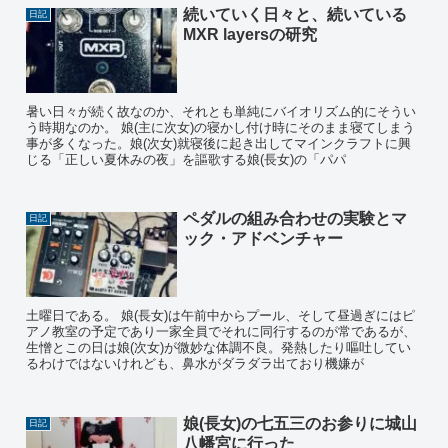
続いていく日々と、続いている
日記
MXR layersの研究
暑い日々が続く故なのか、それとも単純にバイオリズム的にそうい
う時期なのか。 娘(主に次女)の寝かし付け時にそのまま寝てしまう
事が多くなった。娘(次女)就寝後に起き出してマインクラフトに興
じる「正しい夏休みの夜」を謳歌する娘(長女)の「パパ
ペダルの組み合わせの実験とマ
日記
ック・アドベンチャー
土曜日である。 娘(長女)は午前中からプール、そして昼過ぎにはピ
アノ教室の予定であり一家全員でそれに同行するのが常であるが、
生憎とこの日は娘(次女)が微妙な体調不良。発熱したり嘔吐してい
るわけではないけれども、鼻水がダラダラ出ており機嫌が
娘(長女)の七五三のお参りに城山
日記
八幡宮に行った