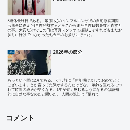
3連休最終日である。 娘(長女)のインフルエンザでの自宅療養期間
も無事に終えた(再度発熱するとそこからまた再度日数を数え直すと
の事。大変だ)のでこの日は写真スタジオで撮影こそすれどもまだお
参りに行けていなかった七五三のお参りに行った。
2026年の節分
日記
あっという間に2月である。 少し前に「新年明けましておめでとう
ございます」とか言ってた気がするんだけどな。 年齢を重ねるにつ
れて時間の経過が早くなる、1年が短く感じるようになるのは認知
的に自然な事なのだと聞いた。 人間の認知は『慣れて
コメント