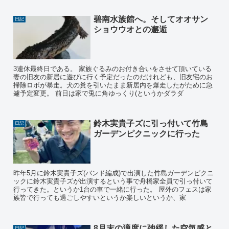
碧南水族館へ。そしてオオサン
日記
ショウウオとの邂逅
3連休最終日である。 家族ぐるみのお付き合いをさせて頂いている
妻の旧友の新居に遊びに行く予定だったのだけれども、旧友宅のお
掃除ロボが暴走。犬の糞を引いたまま新居内を爆走したがために急
遽予定変更。 前日は家で兎に角ゆっくり(というかダラダ
鈴木実貴子ズに引っ付いて竹島
日記
ガーデンピクニックに行った
昨年5月に鈴木実貴子ズ(バンド編成)で出演した竹島ガーデンピクニ
ックに鈴木実貴子ズが出演するという事で舟橋家全員で引っ付いて
行ってきた。というか1台の車で一緒に行った。 屋外のフェスは家
族皆で行っても過ごしやすいというか楽しいというか、家
8月末の適度に弛緩した空気感と
日記