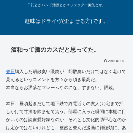
日記とかバンド活動とかエフェクター蒐集とか。
趣味はドライヴ(歪ませる方)です。
酒粕って酒のカスだと思ってた。
2015.01.05
先日
購入した胡散臭い眼鏡が、胡散臭いだけではなく老けて
見えるというコメントを方々から頂き最高だ。
本当ならお洒落なフレームなのにな。すまない、眼鏡。
本日、昼頃起きだして地下鉄で終電近くの友人(♀)宅まで押
しかけて甘酒を飲ませて貰う。部屋に入った瞬間に本棚に目
がいくのは読書愛好家なのか、それとも文化的助平心なのか
は定かではないけれども、整然と並んだ漫画に雑誌類に、あ