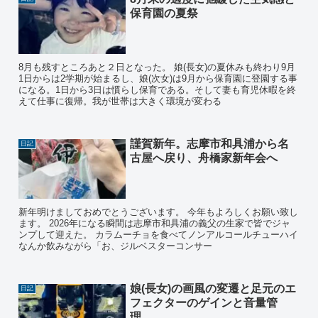
保育園の夏祭
8月も残すところあと２日となった。 娘(長女)の夏休みも終わり9月
1日からは2学期が始まるし、娘(次女)は9月から保育園に登園する事
になる。1日から3日は慣らし保育である。そして妻も育児休暇を終
えて仕事に復帰。我が世帯は大きく環境が変わる
謹賀新年。志摩市和具浦から名
日記
古屋へ戻り、舟橋家新年会へ
新年明けましておめでとうございます。 今年もよろしくお願い致し
ます。 2026年になる瞬間は志摩市和具浦の義父の生家で皆でジャ
ンプして迎えた。 カラムーチョを食べてノンアルコールチューハイ
なんか飲みながら「お、ジルベスターコンサー
娘(長女)の画風の変遷と足元のエ
日記
フェクターのゲインと音量管
理。