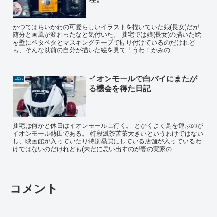
かつてはちいかわの可愛らしいイラストを描いていた娘(長女)だが
随分と画風が変わったなと気付いた。 拙宅では娘(長女)の描いた絵
を壁にペタペタとマスキングテープで貼り付けているのだけれど
も、そんな以前の自分が描いた絵を見て「うわ！かみの
イオンモールで白バイにまたが
日記
る機会を得た日記
拙宅は何かと休日はイオンモールに行く。 とかくよく足を運ぶのが
イオンモール熱田である。 特段滅茶苦茶大きいというわけではない
し、映画館が入っていたり特別贔屓にしている店舗が入っているわ
けではないのだけれども(未だに思い出すのが妻の実家の
コメント