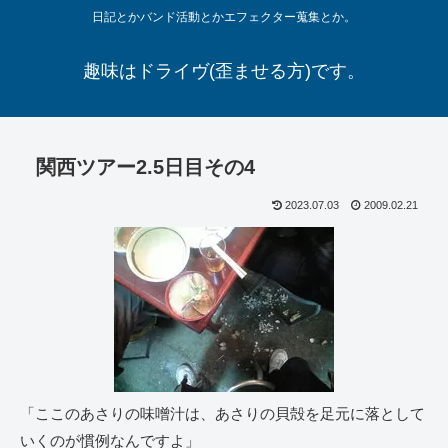
日記とかバンド活動とかエフェクター蒐集とか。
趣味はドライヴ(歪ませる方)です。
関西ツアー2.5日目その4
2023.07.03
2009.02.21
「ここのあさりの味噌汁は、あさりの貝殻を足元に落として
いくのが慣例なんですよ」