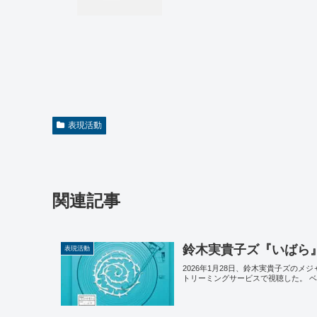
表現活動
関連記事
鈴木実貴子ズ『いばら
表現活動
2026年1月28日、鈴木実貴子ズのメ
トリーミングサービスで視聴した。 