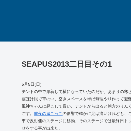
SEAPUS2013二日目その1
5月5日(日)
テントの中で厚着して横になっていたのだが、あまりの寒
寝ぼけ眼で車の中、空きスペースを半ば無理やり作って避
風神ちゃんに起こして貰い、テントから出ると朝方のりん
ごす。
前夜の鬼ごっこ
の影響で確かに足は痛いけれども、
車で反対側のステージに移動、そのステージでは最終日ト
せをする事が出来た。