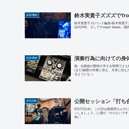
鈴木実貴子ズズズでTroop
楽器/機材
鈴木実貴子ズ(バンド編成=鈴木実貴子ズズ
QOOPIE、そしてTrooper Sa
演奏行為に向けての身
楽器/機材
朝、出勤前の暫時の手すき時間でさえ
(まだ)秘密の作業に加え、月末に控
るようになっ
公開セッション「打ち
表現活動
8月27日(水)、この日は御器所なん
ンしましょう」に僕が「やりたいです
前(！