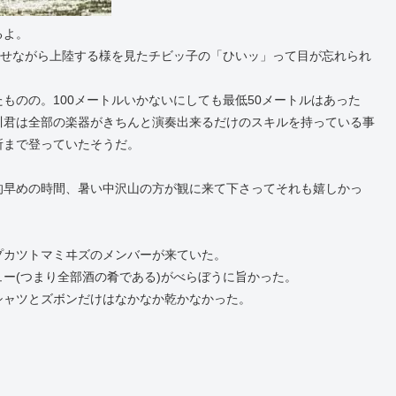
るよ。
らせながら上陸する様を見たチビッ子の「ひいッ」って目が忘れられ
ものの。100メートルいかないにしても最低50メートルはあった
川君は全部の楽器がきちんと演奏出来るだけのスキルを持っている事
所まで登っていたそうだ。
的早めの時間、暑い中沢山の方が観に来て下さってそれも嬉しかっ
プカツトマミヰズのメンバーが来ていた。
ー(つまり全部酒の肴である)がべらぼうに旨かった。
シャツとズボンだけはなかなか乾かなかった。