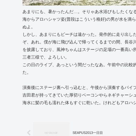
あまりにも、暑かったんだ…。そりゃあ水浴びもしたくな
海からアロハシャツ姿(普段はこういう格好)の男が水を滴
ぬよ。
しかし、あまりにもビーチは遠かった。発作的に走り出した
ぞ、あれ。僕が海に飛び込んで帰ってくるまでの間、長谷
を披露しており、風神ちゃんはステージの足場の一番高い
三者三様で、よろしい。
この日のライブ、あっという間だったなあ。午前中の比較
た。
演奏後にステージ裏へ引っ込むと、午後から演奏するパイ
吉田君が持ってきていた厚切りベーコンやらネギチャーシュ
海水に髪の毛も濡れた体もすぐに乾いた。けれどもアロハ
SEAPUS2013一日目