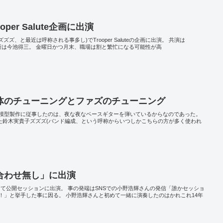
er Salute企画に出演
ズ、と最近は呼称される事多し)でTrooper Saluteの企画に出演。 共演は
lute。場所は今池得三。 金曜日かつ月末、職場は割と繁忙になる可能性が高
体のチューニングとファズのチューニング
模型製作に従事したのは、夜な夜なベースギターを弾いているからなのであった。
えた鈴木実貴子ズズズ(バンド編成、という呼称からいつしかこちらの方が多く使われ
合わせ無し」に出演
やにて公開セッションに出演。 事の発端はSNSでの小野浩輝さんの発信「誰かセッショ
！」と挙手した事に因る。 小野浩輝さんと初めて一緒に演奏したのはかれこれ14年