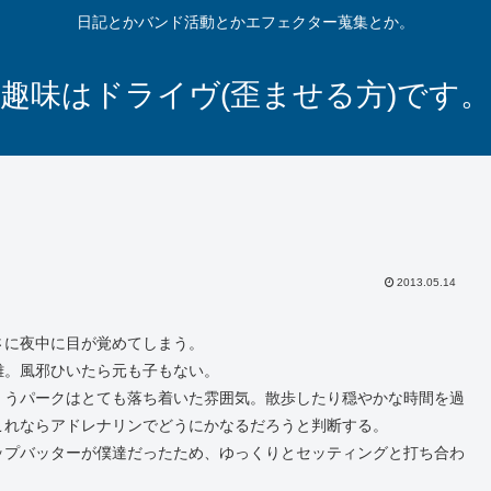
日記とかバンド活動とかエフェクター蒐集とか。
趣味はドライヴ(歪ませる方)です。
2013.05.14
さに夜中に目が覚めてしまう。
難。風邪ひいたら元も子もない。
くうパークはとても落ち着いた雰囲気。散歩したり穏やかな時間を過
これならアドレナリンでどうにかなるだろうと判断する。
ップバッターが僕達だったため、ゆっくりとセッティングと打ち合わ