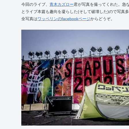
今回のライブ、
青木カズロー
君が写真を撮ってくれた。急
とライブ本篇も趣向を凝らした(そして破壊した)ので写真
全写真は
ワッペリンのfacebookページ
からどうぞ。