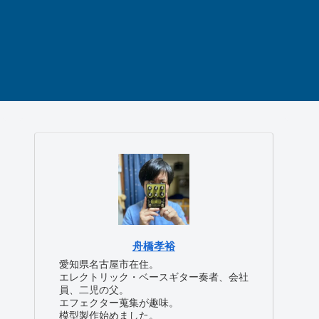
舟橋孝裕
愛知県名古屋市在住。
エレクトリック・ベースギター奏者、会社
員、二児の父。
エフェクター蒐集が趣味。
模型製作始めました。