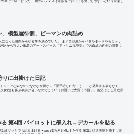
台の車で一緒に行った。 屋外のフェスは家族皆で行っても過ごしやすいというか楽し
ン、模型屋徘徊、ピーマンの肉詰め
1人になった瞬間からやる事を決めていた。 まず自部屋からペダルボードやらミキサ
古屋駅から程近い亀島のアートスペース『アトリエ混沌堂』での白線の内側の演奏に
狩りに出掛けた日記
 インドア志向なのでなかなか僕から「潮干狩りに行こう！」と発案する事もなく、
、次女)達も喜ぶ事請け合いなのでこういうお誘いは大変に有難い。義父はここ最近潮
.Ⅰを作る 第4回 パイロットに墨入れ→デカールを貼る
る 第1回 ザッとでも組み上げる ■wave製A.F.S Mk.Ⅰを作る 第2回 鋳造表現を施す→塗