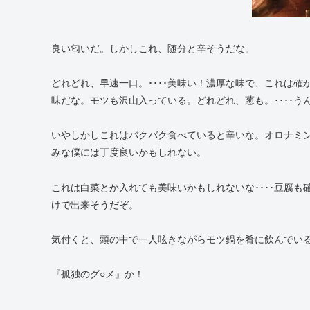
良い匂いだ。しかしこれ、随分と辛そうだな。
どれどれ、早速一口。････美味い！濃厚な味で、これは
味だな。モツも沢山入っている。どれどれ、葱も。････
いやしかしこれはバクバク食べていると辛いな。オロナミン
みな僕には丁度良いかもしれない。
これは白菜とか入れても美味いかもしれないな････豆腐
けで出来そうだぞ。
気付くと、頭の中で一人呟きながらモツ鍋を肴に飲んでい
『孤独のグ○メ』か！