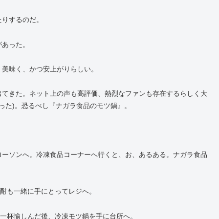
たりするのだ。
があった。
く美味く、かつ安上がりらしい。
出てきた。ネット上の声も高評価、熱烈なファンも存在するらしく大
だった)。恐るべし『ナガラ食品のモツ鍋』。
ローソンへ。冷凍食品コーナーへ行くと、お、あるある。ナガラ食品
焼酎も一緒に手にとってレジへ。
を一杯愉しんだ後、冷凍モツ鍋を手に台所へ。