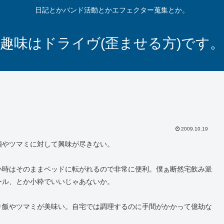
日記とかバンド活動とかエフェクター蒐集とか。
趣味はドライヴ(歪ませる方)です。
2009.10.19
酒やツマミに対して興味が尽きない。
い時はそのままベッドに転がれるので非常に便利。僕ぁ断然宅飲み派
ール、とか小粋でいいじゃあないか。
り飯やツマミが美味い。自宅では調理するのに手間がかかって億劫な