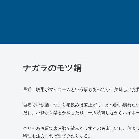
ナガラのモツ鍋
最近、晩酌がマイブームという事もあってか、美味しいお
自宅での飲酒、つまり宅飲みは安上がり、かつ酔い潰れた
だね。小粋な音楽とか流したり、一人読書しながらハイボ
そりゃあお店で大人数で飲んだりするのも楽しいし、何よ
料理も注文すれば出てきたりする。