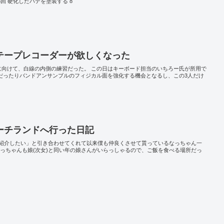
 第3回 硬化したパテを塗装する 8
テープレコーダーが欲しくなった
に向けて、白線の内側の練習だった。 この日はキーボード担当のいちろー氏が所用で
ムだったりバンドアンサンブルのフィジカル面を強化する機会となるし、この3人だけ
ーチランドへ行った日記
紹介したい」と引き合わせてくれて以来僕も仲良くさせて貰っているなっちゃん一
なっちゃんも娘(次女)と同い年の娘さんがいらっしゃるので、ご飯を食べる場所だっ