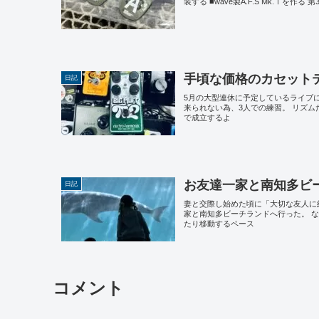
装する ■wave製A.F.S Mk.Ⅰを作る
手頃な価格のカセット
日記
5月の大型連休に予定しているライブ
来られない為、3人での練習。 リズ
で成立するよ
お友達一家と南知多ビ
日記
妻と交際し始めた頃に「大切な友人に
家と南知多ビーチランドへ行った。 
たり移動するペース
コメント