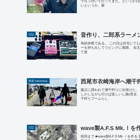
で引っ付いて行ってきた。というか1
いというか、家
音作り、二郎系ラーメ
日記
有給休暇である。 この日は自宅にて
ーを持ち出してリビングに展開。 名
て使
西尾市衣崎海岸へ潮干
匣庭-hakoniwa-
義父に誘われて潮干狩りに出掛けた。
しかしながら行けば楽しいし娘(長女
干狩りブームらし
wave製A.F.S Mk
日記
前回まで ■wave製A.F.S Mk.Ⅰを作