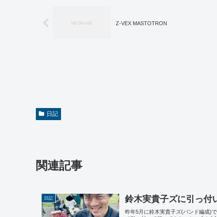
Z-VEX MASTOTRON
日記
関連記事
鈴木実貴子ズに引っ付
日記
昨年5月に鈴木実貴子ズ(バンド編成