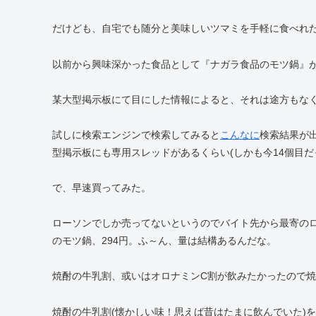
だけども、自宅でも随分と美味しいツマミを手軽に食べれ
以前から興味深かった食品として『ナガラ食品のモツ鍋』
某大型掲示板にて目にした情報によると、それは途方もな
試しに検索エンジンで検索してみると
こんなに
検索結果が
型掲示板にも専用スレッドがあるくらい(しかも今14個目
で、早速買ってみた。
ローソンでしか売ってないというのでバイト先から最寄の
のモツ鍋、294円。ふ～ん、量は結構あるんだな。
焼酎の牛乳割、或いはオロナミンC割が飲みたかったので
焼酎の牛乳割(懐かしい味！思えば昔はたまに飲んでいた)