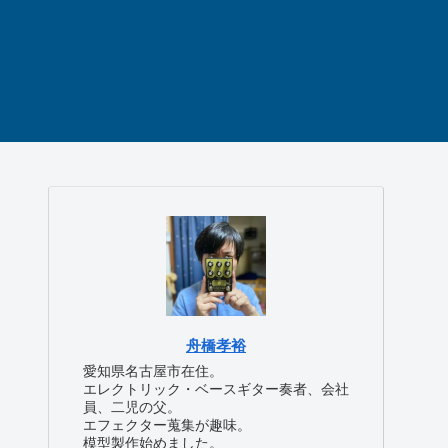
舟橋孝裕
愛知県名古屋市在住。
エレクトリック・ベースギター奏者、会社
員、二児の父。
エフェクター蒐集が趣味。
模型製作始めました。