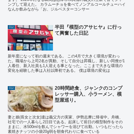
ンプして迎えた。 カラムーチョを食べてノンアルコールチューハイ
なんか飲みながら「お、ジルベスターコンサー
半田『模型のアサヒヤ』に行っ
日記
て興奮した日記
新年度になって初の週末である。 この4月で大きく環境が変わっ
た。職場から上司2名が異動、そして自分は昇職し、新しい同僚が1
人着任、新入社員も1人迎える事となった。ここまで大きな環境の
変化を経験した事は入社以降初である。 僕は環境の変化は
20時間絶食、ジャンクのコンプ
日記
レッサー購入、小ラーメン、模
型屋巡り。
妻と娘(長女と次女)達は義父方の実家、伊勢志摩に帰省中。舟橋、
社宅での一人暮らし2日目である。起床して前日の模型制作をその
ままに、水500mlを飲んでシャワーを浴びて出勤。いつもだったら
素焼きナッツの小袋20g弱を朝食代わりに食べている