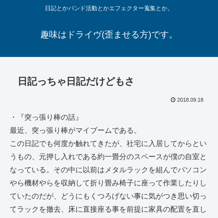
日記とかバンド活動とかエフェクター蒐集とか。
趣味はドライヴ(歪ませる方)です。
日記っちゃ日記だけどもさ
2018.09.18
・『突っ張り棒の話』
最近、突っ張り棒がマイブームである。
この日記でも何度か触れてきたが、社宅に入居してからとい
うもの、元押し入れである約一畳分のスペースが僕の自室と
なっている。その中に以前はメタルラックを組んでパソコン
やら機材やらを収納して折り畳み椅子に座って作業したりし
ていたのだが、どうにもくつろげない事に気がつき思い切っ
てラックを撤去、床に直接座る事を前提に家具の配置を直し