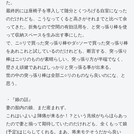
た。
最終的には座椅子を導入して随分とくつろげる自室になった
のだけれども、こうなってくると高さがそれまでと比べて余
ってきた。折角なので空間の有効活用を、と突っ張り棒を使
って収納スペースを生み出す事にした。
で、ニ○リで買った突っ張り棒やダ○ソーで買った突っ張り棒
をあれこれと試しているのだけれども、断言する、突っ張り
棒はニ○リのものが素晴らしい。突っ張り方が半端でなく、
壁さえ頑健であればしっかりと突っ張る事が出来る。
世の中の突っ張り棒は全部ニ○リのものなら良いのにな、と
思う。
・『娘の話』
妻の胎内の娘、まだ産まれず。
これはいよいよ陣痛が来るか！？という兆候がちらほらあっ
たので妻と揃って期待していたのだけれども、全くもって娘
(予定)はじらしてくれる。まあ、将来モテそうだから良い