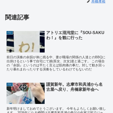
舟橋孝裕
関連記事
アトリエ混沌堂に『SOU-SAKU
日記
わ！』を観に行った
前日の演奏の余韻が体に残る中、妻が職場の関係の人達とのBBQに
出掛けるという事で自宅にて娘(長女、次女)達と過ごす。 この場合
の『余韻』というのは平たく言えば筋肉痛の事だ。対して動き回っ
たり暴れまわったりする演奏をしているわけでもないのだ
謹賀新年。志摩市和具浦から名
日記
古屋へ戻り、舟橋家新年会へ
新年明けましておめでとうございます。 今年もよろしくお願い致し
ます。 2026年になる瞬間は志摩市和具浦の義父の生家で皆でジャ