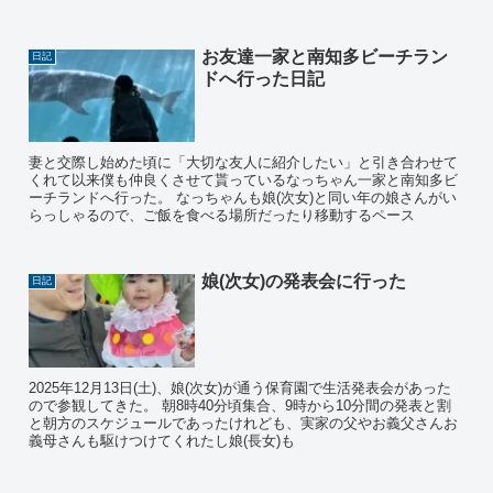
お友達一家と南知多ビーチラン
日記
ドへ行った日記
妻と交際し始めた頃に「大切な友人に紹介したい」と引き合わせて
くれて以来僕も仲良くさせて貰っているなっちゃん一家と南知多ビ
ーチランドへ行った。 なっちゃんも娘(次女)と同い年の娘さんがい
らっしゃるので、ご飯を食べる場所だったり移動するペース
娘(次女)の発表会に行った
日記
2025年12月13日(土)、娘(次女)が通う保育園で生活発表会があった
ので参観してきた。 朝8時40分頃集合、9時から10分間の発表と割
と朝方のスケジュールであったけれども、実家の父やお義父さんお
義母さんも駆けつけてくれたし娘(長女)も