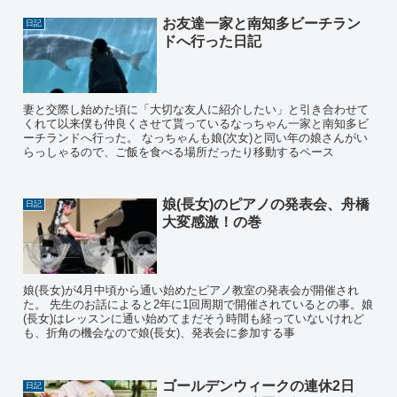
お友達一家と南知多ビーチラン
日記
ドへ行った日記
妻と交際し始めた頃に「大切な友人に紹介したい」と引き合わせて
くれて以来僕も仲良くさせて貰っているなっちゃん一家と南知多ビ
ーチランドへ行った。 なっちゃんも娘(次女)と同い年の娘さんがい
らっしゃるので、ご飯を食べる場所だったり移動するペース
娘(長女)のピアノの発表会、舟橋
日記
大変感激！の巻
娘(長女)が4月中頃から通い始めたピアノ教室の発表会が開催され
た。 先生のお話によると2年に1回周期で開催されているとの事。娘
(長女)はレッスンに通い始めてまだそう時間も経っていないけれど
も、折角の機会なので娘(長女)、発表会に参加する事
ゴールデンウィークの連休2日
日記