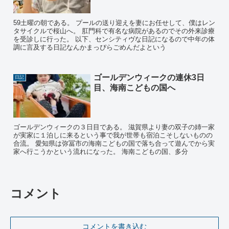
59土曜の朝である。 プールの送り迎えを妻にお任せして、僕はレン
タサイクルで桜山へ。 肛門科で有名な病院があるのでその外来診療
を受診しに行った。 以下、センシティヴな日記になるので中年の体
調に言及する日記なんかまっぴらごめんだよという
ゴールデンウィークの連休3日
日記
目、海南こどもの国へ
ゴールデンウィークの３日目である。 滋賀県より妻の双子の姉一家
が実家に１泊しに来るという事で我が世帯も宿泊こそしないものの
合流。 愛知県は弥冨市の海南こどもの国で落ち合って遊んでから実
家へ行こうかという流れになった。 海南こどもの国、多分
コメント
コメントを書き込む