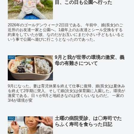
目、この日も公園へ行った
2026年のゴールデンウィーク2日目である。 午前中、娘(長女)のご
近所のお友達一家と公園へ。1歳年上のお友達とシール交換をする
約束をしていたが故、なのだがお互いにまだ小さい子どももいると
いう事で公園へ遊びに行こうとなったのであった。
9月と我が世帯の環境の激変、義
日記
母の有難さについて
9月になった。妻は育児休業を終えて仕事に復帰、娘(長女)は夏休み
を終えて2学期に突入、そして娘(次女)は保育園に入園した。環境が
激変である。日々が8月と地続きなのは僕くらいなものだ。 一家の
3/4が環境が変
土曜の病院受診、は〇寿司でた
日記
らふく寿司を食らった日記