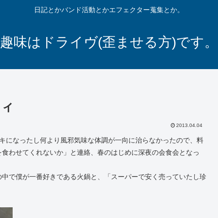
日記とかバンド活動とかエフェクター蒐集とか。
趣味はドライヴ(歪ませる方)です。
ティ
2013.04.04
キになったし何より風邪気味な体調が一向に治らなかったので、料
を食わせてくれないか」と連絡、春のはじめに深夜の会食会となっ
の中で僕が一番好きである火鍋と、「スーパーで安く売っていたし珍