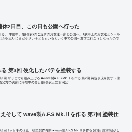
連休2日目、この日も公園へ行った
である。 午前中、娘(長女)のご近所のお友達一家と公園へ。1歳年上のお友達とシール
だがお互いにまだ小さい子どももいるという事で公園へ遊びに行こうとなったので
.Ⅰを作る 第3回 硬化したパテを塗装する
る 第1回 ザッとでも組み上げる ■wave製A.F.S Mk.Ⅰを作る 第2回 鋳造表現を施す→塗
に義父方の実家に帰省中の妻と娘(長女と次女)達が
そして wave製A.F.S Mk.Ⅱを作る 第7回 塗装仕
る 第1回 1ヶ月半の休止→模型製作再開 ■wave製A.F.S Mk.Ⅱを作る 第2回 顔塗装(少し