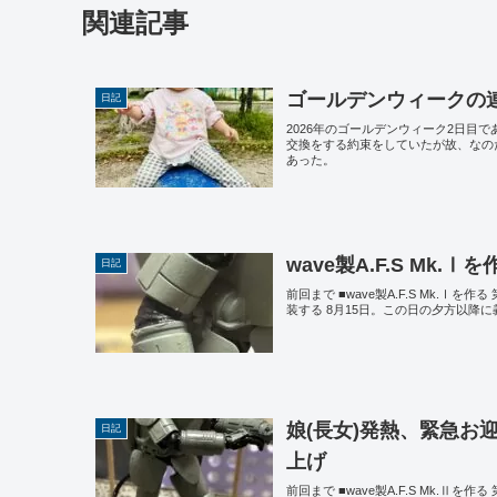
関連記事
ゴールデンウィークの
日記
2026年のゴールデンウィーク2日目
交換をする約束をしていたが故、なの
あった。
wave製A.F.S Mk
日記
前回まで ■wave製A.F.S Mk.Ⅰを作
装する 8月15日。この日の夕方以降
娘(長女)発熱、緊急お迎え
日記
上げ
前回まで ■wave製A.F.S Mk.Ⅱを作