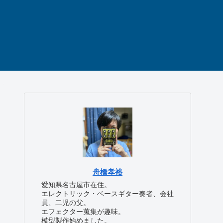
舟橋孝裕
愛知県名古屋市在住。
エレクトリック・ベースギター奏者、会社
員、二児の父。
エフェクター蒐集が趣味。
模型製作始めました。