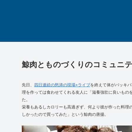
鯨肉とものづくりのコミュニ
先日、
四日連続の怒涛の現場+ライブ
を終えて体がバッキバ
理を作っては食わせてくれる友人に「滋養強壮に良いもの
た。
栄養もあるしカロリーも高過ぎず、何より彼が作った料理
しかったので買ってみた」という鯨肉の唐揚。