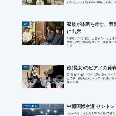
細かく)→パテ盛 ■wave製A.F.S M
家族が体調を崩す、衆院
日記
に出席
2月8日(日)の日記、と書きたいとこ
ず娘(次女)が体調を崩した。保育園
お迎
娘(長女)のピアノの発
日記
娘(長女)が4月中頃から通い始めたピ
との事。娘(長女)はレッスンに通い始
加する事
中部国際空港 セント
サウナの記録
3連休のちょうど真ん中の2日目であ