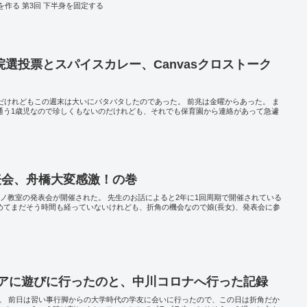
k.Ⅱを作る 第3回 下半身を固定する
選投票とスパイスカレー、Canvasクロストーク
ろだけれどもこの週末は大いにバタバタしたのであった。 前兆は金曜からあった。 ま
に通う1歳児なので珍しくもないのだけれども、それでも保育園から連絡があって急遽
表会、舟橋大変感激！の巻
アノ教室の発表会が開催された。 先生のお話によると2年に1回周期で開催されている
めてまだそう時間も経っていないけれども、折角の機会なので娘(長女)、発表会に参
レアに遊びに行ったのと、中川コロナへ行った記録
る。 前日は習い事行脚からの大学時代の学友に会いに行ったので、この日は折角だか