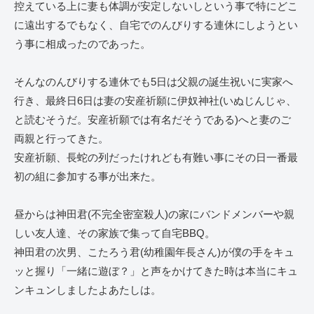
控えている上に妻も体調が安定しないしという事で特にどこ
に遠出するでもなく、自宅でのんびりする連休にしようとい
う事に相成ったのであった。
そんなのんびりする連休でも5日は父親の誕生祝いに実家へ
行き、最終日6日は妻の安産祈願に伊奴神社(いぬじんじゃ、
と読むそうだ。安産祈願では有名だそうである)へと妻のご
両親と行ってきた。
安産祈願、長蛇の列だったけれども有難い事にその日一番最
初の組に参加する事が出来た。
昼からは神田君(不完全密室殺人)の家にバンドメンバーや親
しい友人達、その家族で集って自宅BBQ。
神田君の次男、こたろう君(幼稚園年長さん)が僕の手をキュ
ッと握り「一緒に遊ぼ？」と声をかけてきた時は本当にキュ
ンキュンしましたよあたしは。