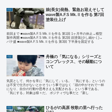
娘(長女)発熱、緊急お迎えそして
日記
wave製A.F.S Mk.Ⅱを作る 第7回
塗装仕上げ
前回まで ■wave製A.F.S Mk.Ⅱを作る 第1回 1ヶ月半の休止→模型
製作再開 ■wave製A.F.S Mk.Ⅱを作る 第2回 顔塗装(少し細かく)→
パテ盛 ■wave製A.F.S Mk.Ⅱを作る 第3回 下半身を固定する
舟橋の「気になる」シリーズと
日記
コンプレックス、その騒動につ
いて
気質として、何かを常に「気にして」いる。 「気にする」というの
は不安で仕方がないとかそういう事ではなく「頭の中がそれで一杯
になり、自分の行動や思考さえも支配される」という事である。
「気にする」対象は様々だ。 ポジティヴな事だと『新し
ひるがの高原 牧歌の里へ行った
日記