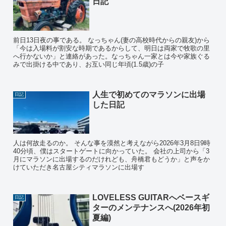
日記
前日13日夜の事である。 なっちゃん(妻の高校時代からの親友)から
「今は入場料が割安な時期であるからして、明日は両家で牧歌の里
へ行かないか」と連絡があった。なっちゃん一家とは今や家族ぐる
みで出掛ける中であり、お互い同じ年頃(1.5歳)の子
人生で初めてのマラソンに出場
日記
した日記
人は何故走るのか。 そんな事を漠然と考えながら2026年3月8日9時
40分頃、僕はスタートゲートに向かっていた。 会社の上司から「3
月にマラソンに出場するのだけれども、舟橋君もどうか」と声をか
けていただき名古屋シティマラソンに出場す
LOVELESS GUITARへベースギ
日記
ターのメンテナンスへ(2026年初
夏編)