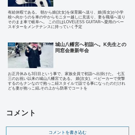
有給休暇である。 朝から娘(次女)を保育園へ送り、娘(長女)が小学
校へ向かうのを車の中からモニター越しに見送り、妻を職場へ送り
そのまま車で岐阜へ。 この日はLOVELESS GUITARへ愛用のベー
スギターをメンテナンスに持っていく予定
城山八幡宮へ初詣へ。K先生との
日記
同窓会兼新年会
お正月休みも3日目という事で、家族全員で初詣へ出掛けた。 七五
三のお祝い以来の城山八幡宮である。 娘(次女)、ベビーカーで突撃
するのもナンなので抱っこ紐スタイルで詣でる事になったのだけれ
ども妻が抱っこ紐₊その上から防寒でコートを
コメント
コメントを書き込む