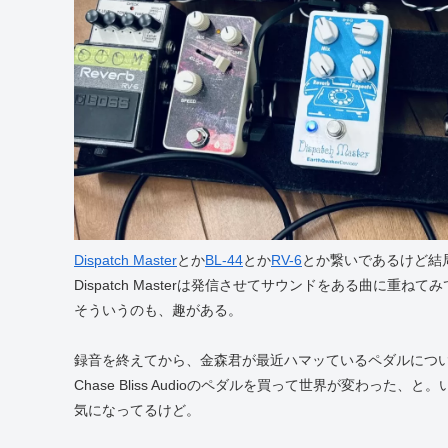
Dispatch Master
とか
BL-44
とか
RV-6
とか繋いであるけど結
Dispatch Masterは発信させてサウンドをある曲に
そういうのも、趣がある。
録音を終えてから、金森君が最近ハマッているペダルにつ
Chase Bliss Audioのペダルを買って世界が変わっ
気になってるけど。