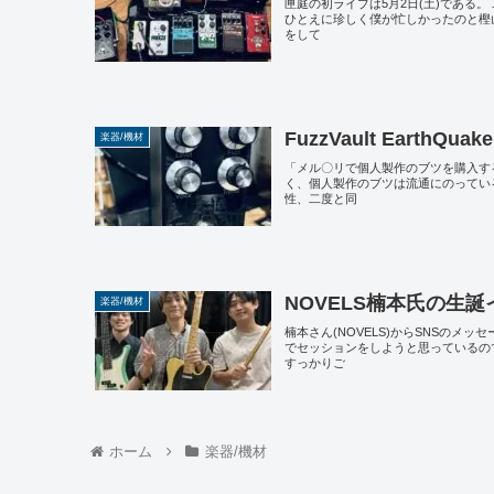
匣庭の初ライブは5月2日(土)である
ひとえに珍しく僕が忙しかったのと樫
をして
FuzzVault EarthQu
楽器/機材
「メル〇リで個人製作のブツを購入す
く、個人製作のブツは流通にのってい
性、二度と同
NOVELS楠本氏の生
楽器/機材
楠本さん(NOVELS)からSNSのメ
でセッションをしようと思っているの
すっかりご
ホーム
楽器/機材