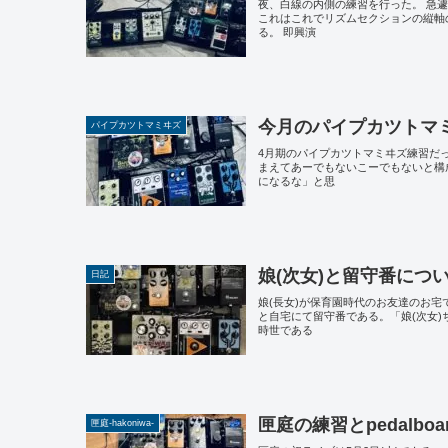
夜、白線の内側の練習を行った。 急
これはこれでリズムセクションの縦軸
る。 即興演
今月のパイプカツトマミヰ
パイプカツトマミヰズ
4月期のパイプカツトマミヰズ練習だ
まえてあーでもないこーでもないと構
になるな」と思
娘(次女)と留守番に
日記
娘(長女)が保育園時代のお友達のお宅
と自宅にて留守番である。「娘(次女
時世である
匣庭の練習とpedalboar
匣庭-hakoniwa-