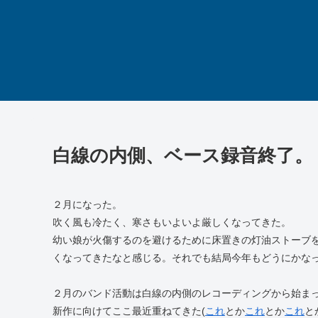
白線の内側、ベース録音終了。
２月になった。
吹く風も冷たく、寒さもいよいよ厳しくなってきた。
幼い娘が火傷するのを避けるために床置きの灯油ストーブ
くなってきたなと感じる。それでも結局今年もどうにかな
２月のバンド活動は白線の内側のレコーディングから始ま
新作に向けてここ最近重ねてきた(
これ
とか
これ
とか
これ
と