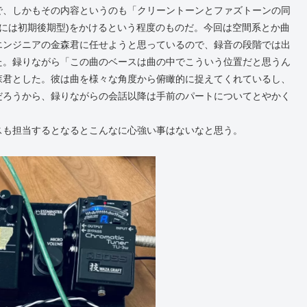
で、しかもその内容というのも「クリーントーンとファズトーンの同
ァズには初期後期型)をかけるという程度のものだ。今回は空間系とか曲
エンジニアの金森君に任せようと思っているので、録音の段階では出
た。録りながら「この曲のベースは曲の中でこういう位置だと思うん
森君とした。彼は曲を様々な角度から俯瞰的に捉えてくれているし、
だろうから、録りながらの会話以降は手前のパートについてとやかく
スも担当するとなるとこんなに心強い事はないなと思う。