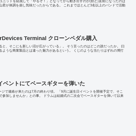
。 ユニットを結成して「やるぞ！」となってから動き出すのが(割と)直前になったのは
山君が体調を崩し気味だったからである。 これまでほとんど3名以上のバンドで活動
akerDevices Terminal クローンペダル購入
ると、そこにも新しい沼が広がっている」。 そう言ったのはどこの誰だったか。 曰
るような商業製品とは違った魅力があるという。 くじのような当たりはずれの博打
誕イベントにてベースギターを弾いた
ッセージで連絡が来たのは7月の終わり頃。 「9月に誕生日イベントを開催予定で、そこ
で参加しませんか」との事。 ドラムは結婚式の二次会でベースギターを弾いて以来