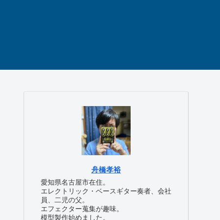
舟橋孝裕
愛知県名古屋市在住。
エレクトリック・ベースギター奏者、会社
員、二児の父。
エフェクター蒐集が趣味。
模型製作始めました。