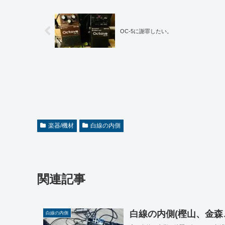
OC-5に謝罪したい。
楽器/機材
白線の内側
関連記事
白線の内側(樫山、金森、
白線の内側