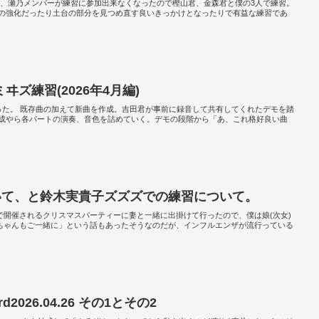
遽、瀬乃メンバーが練習に参加出来なくなったので樫山君、金森君と僕の3人で練習。
の強化だったり土台の部分を見つめ直す良いきっかけとなったりで有益な練習であ
ズ練習(2026年4月編)
った。 既存曲の加えて新曲を作成。吉田君が事前に録音して共有してくれたデモを踏
成やら各パートの演奏、音色を詰めていく。デモの段階から「あ、これ格好良い曲
ついて、と鈴木実貴子ズズズでの練習について。
で開催されるクリスマスパーティーに妻と一緒に出掛けて行ったので、僕は娘(次女)
)ちゃんもご一緒に」という話もあったそうなのだが、インフルエンザが流行っている
d2026.04.26 その1とその2