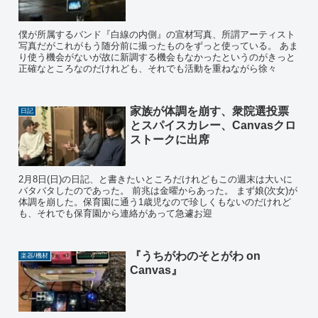
僕が所属するバンド『白線の内側』の宣材写真、所謂アーティスト
写真だがこれがもう随分前に撮ったものをずっと使っている。 あま
り使う機会がないが故に新調する機会もなかったというのがきっと
正確なところなのだけれども、それでも活動を重ねながら徐々
家族が体調を崩す、衆院選投票
日記
とスパイスカレー、Canvasクロ
ストークに出席
2月8日(日)の日記、と書きたいところだけれどもこの週末は大いに
バタバタしたのであった。 前兆は金曜からあった。 まず娘(次女)が
体調を崩した。保育園に通う1歳児なので珍しくもないのだけれど
も、それでも保育園から連絡があって急遽お迎
『うちがわのそとがわ on
楽器/機材
Canvas』