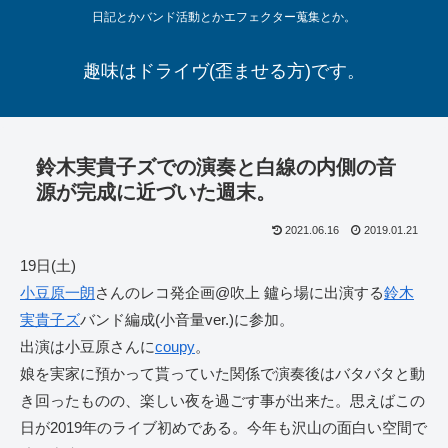
日記とかバンド活動とかエフェクター蒐集とか。
趣味はドライヴ(歪ませる方)です。
鈴木実貴子ズでの演奏と白線の内側の音
源が完成に近づいた週末。
2021.06.16
2019.01.21
19日(土)
小豆原一朗
さんのレコ発企画@吹上 鑪ら場に出演する
鈴木
実貴子ズ
バンド編成(小音量ver.)に参加。
出演は小豆原さんに
coupy
。
娘を実家に預かって貰っていた関係で演奏後はバタバタと動
き回ったものの、楽しい夜を過ごす事が出来た。思えばこの
日が2019年のライブ初めである。今年も沢山の面白い空間で