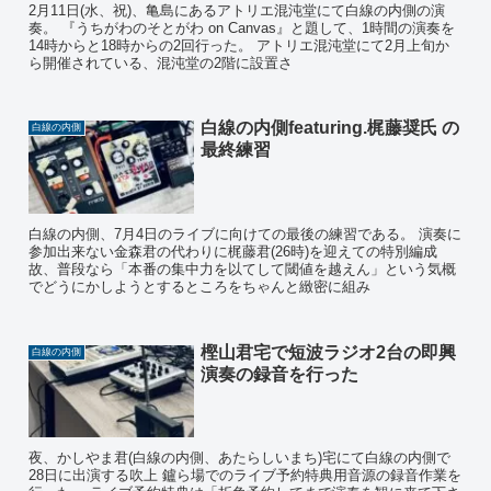
2月11日(水、祝)、亀島にあるアトリエ混沌堂にて白線の内側の演
奏。 『うちがわのそとがわ on Canvas』と題して、1時間の演奏を
14時からと18時からの2回行った。 アトリエ混沌堂にて2月上旬か
ら開催されている、混沌堂の2階に設置さ
白線の内側featuring.梶藤奨氏 の
白線の内側
最終練習
白線の内側、7月4日のライブに向けての最後の練習である。 演奏に
参加出来ない金森君の代わりに梶藤君(26時)を迎えての特別編成
故、普段なら「本番の集中力を以てして閾値を越えん」という気概
でどうにかしようとするところをちゃんと緻密に組み
樫山君宅で短波ラジオ2台の即興
白線の内側
演奏の録音を行った
夜、かしやま君(白線の内側、あたらしいまち)宅にて白線の内側で
28日に出演する吹上 鑪ら場でのライブ予約特典用音源の録音作業を