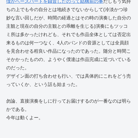
僕がベースパートを録音したのって結構前の事
だしもう気持
ちの上でも今の自分とは地続きでないからして(冷淡かつ珍
妙な言い回しだが、時間の経過とはその時の演奏した自分の
主観と現在の自分の主観との乖離を生じる)演奏にもツッコ
ミ所は多かったけれども、それでも作品全体としては否定出
来るものは何一つなく、4人のバンドの音源としては全員顔
を見合わせる程良い作品になったのであった。随分と時間こ
そかかったものの、ようやく僕達は作品完成に近づいている
のだった。
デザイン面の打ち合わせも行い、では具体的にこれをどう売
っていくか、という話も始まった。
勿論、直接演奏をしに行ってお届けするのが一番なのは明ら
かである。
今年は動くよー。