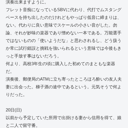
演奏出来ますように。
フレット音痴になっているSBVに代わり、代打でムスタング
ベースを持ち出したのだけれどもやっぱり低音に締まりは、
ない。代わりに良い意味でスケールの小さい音がした。勿
論、それが妙味の楽器であり憎めない一本である。万能選手
ではないものの「使いようだな」と思わされるし、どう扱う
か常に試行錯誤と挑戦を強いられるという意味では今後もき
っと手放す事はないだろう。
何より、高校3年生の頃に購入した初めてのまともな楽器
だ。
演奏後、郵便局のATMに立ち寄ったところほろ酔いの友人夫
妻に出会った。梯子酒の途中であるという。元気そうで何よ
りだった。
20日(日)
以前から予定していた所用で出掛ける妻から信用を得て、娘
と二人で留守番。