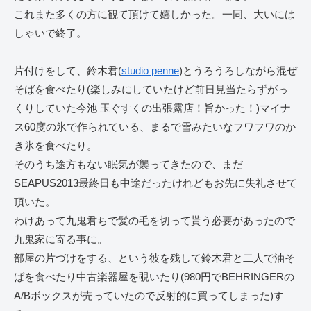
これまた多くの方に観て頂けて嬉しかった。一同、大いには
しゃいで終了。
片付けをして、鈴木君(
studio penne
)とうろうろしながら混ぜ
そばを食べたり(楽しみにしていたけど前日見当たらずがっ
くりしていた今池 玉ぐすくの出張露店！旨かった！)マイナ
ス60度の氷で作られている、まるで雪みたいなフワフワのか
き氷を食べたり。
そのうち途方もない眠気が襲ってきたので、まだ
SEAPUS2013最終日も中途だったけれどもお先に失礼させて
頂いた。
わけあって九鬼君ちで髪の毛を切って貰う必要があったので
九鬼家に寄る事に。
部屋の片づけをする、という彼を残して鈴木君と二人で油そ
ばを食べたり中古楽器屋を覗いたり(980円でBEHRINGERの
A/Bボックスが売っていたので反射的に買ってしまった)す