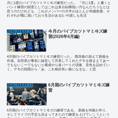
月に1度のパイプカツトマミヰズ練習だった。 『月に1度』と書くと
バンド練習の頻度としてはこれは多分結構低い方なんだろうなとは
思うのだけれども、これがメンバーの大半がほとんど40歳前後、そ
れぞれが職に就いており生活がある(いや誰しも生活
今月のパイプカツトマミヰズ練
パイプカツトマミヰズ
習(2026年4月編)
4月期のパイプカツトマミヰズ練習だった。 既存曲の加えて新曲を
作成。吉田君が事前に録音して共有してくれたデモを踏まえてあー
でもないこーでもないと構成やら各パートの演奏、音色を詰めてい
く。デモの段階から「あ、これ格好良い曲になるな」と思
6月期のパイプカツトマミヰズ練
パイプカツトマミヰズ
習
6月期のパイプカツトマミヰズの練習である。 新曲を何曲か作り、
そしてライブの予定も決まってきたので練度を上げていこうという