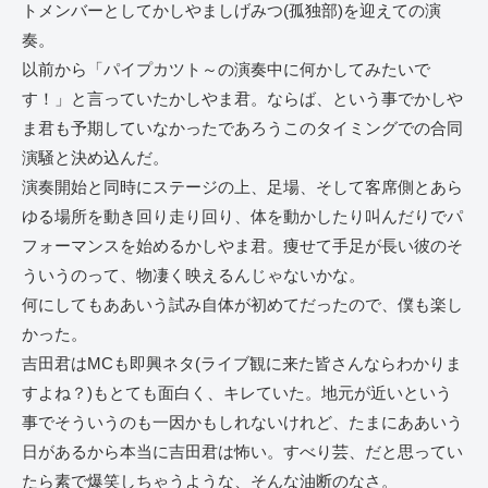
トメンバーとしてかしやましげみつ(孤独部)を迎えての演
奏。
以前から「パイプカツト～の演奏中に何かしてみたいで
す！」と言っていたかしやま君。ならば、という事でかしや
ま君も予期していなかったであろうこのタイミングでの合同
演騒と決め込んだ。
演奏開始と同時にステージの上、足場、そして客席側とあら
ゆる場所を動き回り走り回り、体を動かしたり叫んだりでパ
フォーマンスを始めるかしやま君。痩せて手足が長い彼のそ
ういうのって、物凄く映えるんじゃないかな。
何にしてもああいう試み自体が初めてだったので、僕も楽し
かった。
吉田君はMCも即興ネタ(ライブ観に来た皆さんならわかりま
すよね？)もとても面白く、キレていた。地元が近いという
事でそういうのも一因かもしれないけれど、たまにああいう
日があるから本当に吉田君は怖い。すべり芸、だと思ってい
たら素で爆笑しちゃうような、そんな油断のなさ。