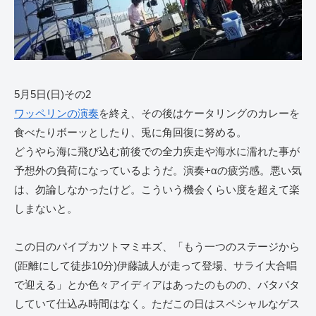
5月5日(日)その2
ワッペリンの演奏
を終え、その後はケータリングのカレーを
食べたりボーッとしたり、兎に角回復に努める。
どうやら海に飛び込む前後での全力疾走や海水に濡れた事が
予想外の負荷になっているようだ。演奏+αの疲労感。悪い気
は、勿論しなかったけど。こういう機会くらい度を超えて楽
しまないと。
この日のパイプカツトマミヰズ、「もう一つのステージから
(距離にして徒歩10分)伊藤誠人が走って登場、サライ大合唱
で迎える」とか色々アイディアはあったのものの、バタバタ
していて仕込み時間はなく。ただこの日はスペシャルなゲス