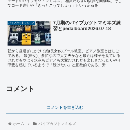
モードのパイプカツトマミヰズ。 相変わらずの複雑な曲構成、そし
てコード進行や「きっとこうでしょう」という定石を
7月期のパイプカツトマミヰズ練
パイプカツトマミヰズ
習とpedalboard2026.07.18
朝から昼過ぎにかけて娘(長女)のプール教室、ピアノ教室とはしご
である。 娘(長女)、多忙なので大丈夫かなと最近は様子を見ている
けれどもやはり水泳もピアノも大変だけれども楽しさだったりやり
甲斐を感じているようで「続けたい」と意欲的である。安
コメント
コメントを書き込む
ホーム
パイプカツトマミヰズ