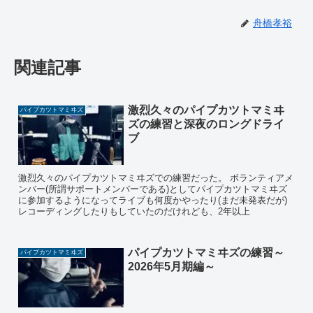
舟橋孝裕
関連記事
激烈久々のパイプカツトマミヰ
パイプカツトマミヰズ
ズの練習と深夜のロングドライ
ブ
激烈久々のパイプカツトマミヰズでの練習だった。 ボランティアメ
ンバー(所謂サポートメンバーである)としてパイプカツトマミヰズ
に参加するようになってライブも何度かやったり(まだ未発表だが)
レコーディングしたりもしていたのだけれども、2年以上
パイプカツトマミヰズの練習～
パイプカツトマミヰズ
2026年5月期編～